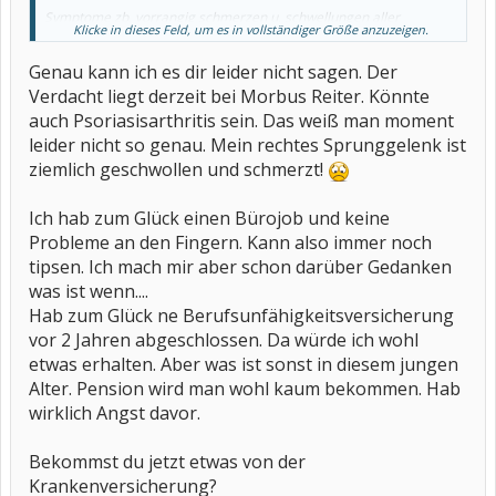
Symptome zb. vorrangig schmerzen u. schwellungen aller
Klicke in dieses Feld, um es in vollständiger Größe anzuzeigen.
fingergelenke,Handgelenke,Knie ind füße.Naja sobald die kälte
einbricht bricht in mir quasi au alles zusamm is echt ne umstellung
Genau kann ich es dir leider nicht sagen. Der
für mich.Hab es immer schön geredet und dadurch hat sich das
alles sehr in die länge gezogen.
Verdacht liegt derzeit bei Morbus Reiter. Könnte
auch Psoriasisarthritis sein. Das weiß man moment
was hast du denn genau?
leider nicht so genau. Mein rechtes Sprunggelenk ist
ziemlich geschwollen und schmerzt!
Ich hab zum Glück einen Bürojob und keine
Probleme an den Fingern. Kann also immer noch
tipsen. Ich mach mir aber schon darüber Gedanken
was ist wenn....
Hab zum Glück ne Berufsunfähigkeitsversicherung
vor 2 Jahren abgeschlossen. Da würde ich wohl
etwas erhalten. Aber was ist sonst in diesem jungen
Alter. Pension wird man wohl kaum bekommen. Hab
wirklich Angst davor.
Bekommst du jetzt etwas von der
Krankenversicherung?