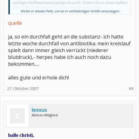
wichtige Stoffwechselvorgänge braucht. Geben Sie in einen halben
Liter stilles Mineralwasser (oder abgekochtes kaltes
Klicke in dieses Feld, um es in vollständiger Größe anzuzeigen.
Leitungswasser) einen Teelöffel Kochsalz, sieben bis acht Teelöffel
Traubenzucker (ersatzweise Haushaltszucker) und einen halben
quelle
Liter Orangensaft. Mischen Sie alles gründlich durch und trinken
Sie über den Tag verteilt insgesamt zwei Liter der jeweils frisch
zubereiteten Lösung. Anstelle von Orangensaft können Sie auch
ja, so ein durchfall geht an die substanz- ich hatte
andere Fruchtsäfte, Kräuter- oder Früchtetee verwenden. Wenn Sie
nur Wasser trinken wollen, lösen Sie drei Esslöffel Rohrzucker und
letzte woche durchfall von antibiotika. mein kreislauf
einen Teelöffel Kochsalz in einem Liter Wasser auf.
spielt dann immer gleich verrückt (niederer
blutdruck),- herpes habe ich auch noch dazu
bekommen.....
alles gute und erhole dich!
27. Oktober 2007
#4
lexxus
Aktives Mitglied
hallo christi,