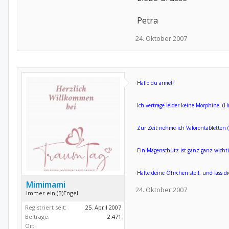
Petra
24. Oktober 2007
Hallo du arme!!
Ich vertrage leider keine Morphine. (Ha
Zur Zeit nehme ich Valorontabletten (
Ein Magenschutz ist ganz ganz wichtig
Halte deine Öhrchen steif, und lass 
Mimimami
24. Oktober 2007
Immer ein (B)Engel
Registriert seit:
25. April 2007
Beiträge:
2.471
Ort: