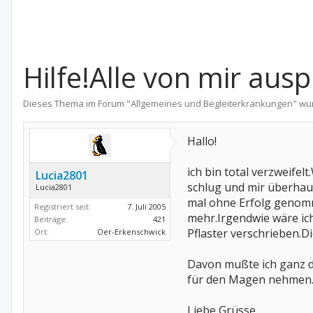
Hilfe!Alle von mir au
Dieses Thema im Forum "
Allgemeines und Begleiterkrankungen
" wu
Hallo!
ich bin total verzweif
Lucia2801
schlug und mir überhau
Lucia2801
mal ohne Erfolg genomm
Registriert seit:
7. Juli 2005
mehr.Irgendwie wäre ic
Beiträge:
421
Pflaster verschrieben.
Ort:
Oer-Erkenschwick
Davon mußte ich ganz d
für den Magen nehmen.We
Liebe Grüsse