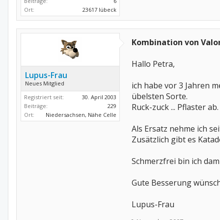
Beiträge:
6
Ort:
23617 lübeck
Kombination von Valo
Hallo Petra,
Lupus-Frau
Neues Mitglied
ich habe vor 3 Jahren 
übelsten Sorte.
Registriert seit:
30. April 2003
Ruck-zuck ... Pflaster 
Beiträge:
229
Ort:
Niedersachsen, Nähe Celle
Als Ersatz nehme ich se
Zusätzlich gibt es Katad
Schmerzfrei bin ich dami
Gute Besserung wünsch
Lupus-Frau