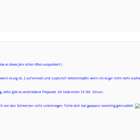
be es dieses Jahr schön öfters ausprobiert.)
wenn es arg ist, 2 auf einmal) und zusätzlich Valorontropfen wenn ich es gar nicht mehr aushal
, dafür gibt es verschiedene Präparate. Ich habe einen 24 Std. Schutz.
dich von den Schmerzen nicht unterkriegen. Fühle dich mal gaaaaanz vorsichtig geknuddelt.