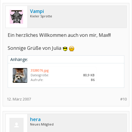
Vampi
Kieler Sprotte
Ein herzliches Willkommen auch von mir, Max!!!
Sonnige Grüße von Julia
Anhänge:
3538076.jpg
Dateigröße:
80,9 KB
Aufrufe:
86
12. März 2007
#10
hera
Neues Mitglied