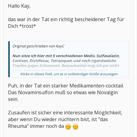
Hallo Kay,
das war in der Tat ein richtig bescheidener Tag für
Dich *tröst*
Original geschrieben von KayC
Nun sitze ich hier mit 5 verschiedenen Medis. Sulfasalazin,
Cortison, Diclofenac, Tetrazepam und noch irgendwelche
Tropfen gegen Schmerzen. Beipackzettel mag ich gar nicht
lesen. Hab hier diverse Zettel mit Aufklärungen und
Klicke in dieses Feld, um es in vollständiger Größe anzuzeigen.
Einnahmeregeln und würd mich am liebsten zusaufen, was
ich aber wegen der Medis nicht darf.
Puh, in der Tat ein starker Medikamenten-cocktail.
Das Novaminsulfon muß so etwas wie Novalgin
sein.
Zusaufen ist sicher eine interessante Möglichkeit,
aber wenn Du wieder nüchtern bist, ist "das
Rheuma" immer noch da