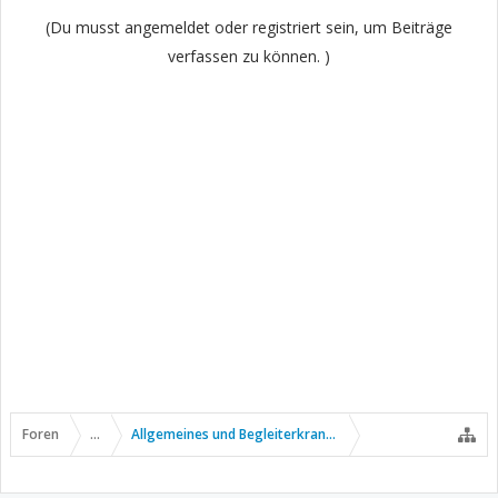
Gruß
(Du musst angemeldet oder registriert sein, um Beiträge
Jörg
verfassen zu können. )
Foren
...
Allgemeines und Begleiterkrankungen