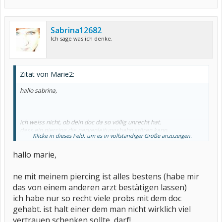
Sabrina12682
Ich sage was ich denke.
Zitat von Marie2:
hallo sabrina,
ich weiss nicht, ob dein doc da so völlig unrecht hat.
dass ein piercing die nervenleitungsbahn stören kann,
Klicke in dieses Feld, um es in vollständiger Größe anzuzeigen.
ist wohl unbestritten. ebenfalls kann es zu entzündungen führen.
wenn ich ein piercing hätte, bei meinem rheuma,
hallo marie,
würde ich das ruckizucki entfernen lassen!
aber das muss jeder selber entscheiden.
ne mit meinem piercing ist alles bestens (habe mir
alles gute
marie
das von einem anderen arzt bestätigen lassen)
ich habe nur so recht viele probs mit dem doc
gehabt. ist halt einer dem man nicht wirklich viel
vertrauen schenken sollte, darf!