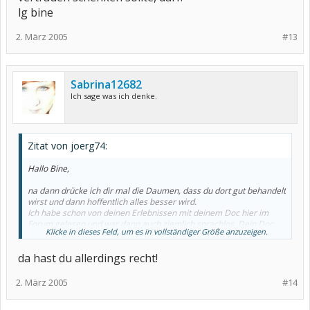
lg bine
2. März 2005
#13
Sabrina12682
Ich sage was ich denke.
Zitat von joerg74:
Hallo Bine,
na dann drücke ich dir mal die Daumen, dass du dort gut behandelt
wirst und dann hoffentlich alles besser wird.
Ich habe schon von deinen Erlebnissen mit deinem Doc hier im
Forum gelesen und war dann auch ziemlich sprachlos. Dein Doc
Klicke in dieses Feld, um es in vollständiger Größe anzuzeigen.
hat mich an einen Orthopäden erinnert (vor einigen Jahren war ich
bei dem mal in Behandlung). Dieser Arzt meinte zu meinem Knie,
da hast du allerdings recht!
dass da nichts ist und damit leben müßte. Dann habe ich den Arzt
gewechselt und dieser hatte mir dann gleich einen OP Termin
verpasst (Knorpelschaden 3. Grades, Knorpelriß usw.). Es gibt
2. März 2005
#14
schon Quacksalber, da fällt einem nichts mehr ein.
Wie gesagt, ich drücke dir schon mal ganz fest die Daumen.....