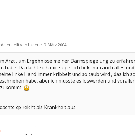
rde erstellt von
Luderle
,
9. März 2004
.
em Arzt , um Ergebnisse meiner Darmspiegelung zu erfahren.
 habe. Da dachte ich mir..super ich bekomm auch alles und
eine linke Hand immer kribbelt und so taub wird , das ich so
 geschrieben habe, aber ich musste es loswerden und vorall
h zukommt.
 dachte cp reicht als Krankheit aus
g
14,1 KB