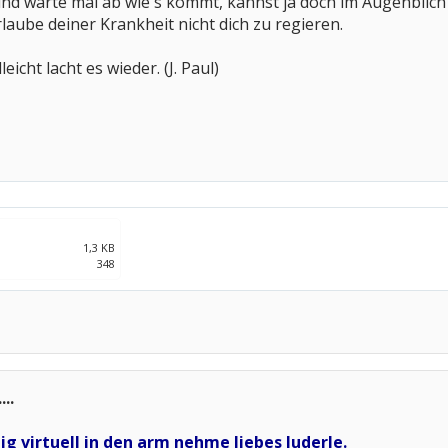
und warte mal ab wie´s kommt, kannst ja doch im Augenblich
aube deiner Krankheit nicht dich zu regieren.
eicht lacht es wieder. (J. Paul)
1,3 KB
348
...
ig virtuell in den arm nehme liebes luderle.