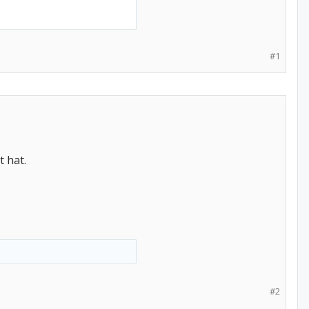
#1
 hat.
#2