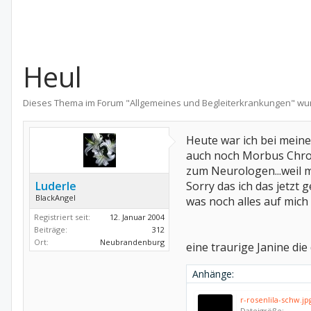
Heul
Dieses Thema im Forum "
Allgemeines und Begleiterkrankungen
" wu
Heute war ich bei mein
auch noch Morbus Chron
zum Neurologen...weil m
Luderle
Sorry das ich das jetzt
BlackAngel
was noch alles auf mic
Registriert seit:
12. Januar 2004
Beiträge:
312
Ort:
Neubrandenburg
eine traurige Janine die
Anhänge:
r-rosenlila-schw.jp
Dateigröße: