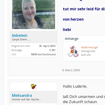
tut mir sehr leid für
von herzen
liebi
liebelein
Anhänge:
Carpe Diem.....
Registriert seit:
30. April 2003
diddl-heul.gif
Beiträge:
5.781
Dateigröße:
Ort:
NRW bei Dortmund
Aufrufe:
9. März 2004
Hallo Luderle,
Melisandra
laß Dich umarmen und dr
immer auf der Suche...
die Zukunft schaun.