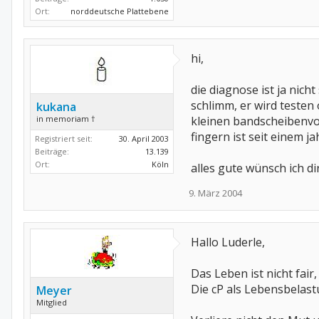
Ort:
norddeutsche Plattebene
hi,
die diagnose ist ja nic
schlimm, er wird testen
kukana
in memoriam †
kleinen bandscheibenvor
fingern ist seit einem jah
Registriert seit:
30. April 2003
Beiträge:
13.139
Ort:
Köln
alles gute wünsch ich di
9. März 2004
Hallo Luderle,
Das Leben ist nicht fair
Die cP als Lebensbelast
Meyer
Mitglied