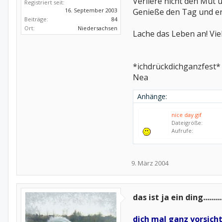
Verliere nicht den Mut 
Registriert seit:
16. September 2003
Genieße den Tag und erl
Beiträge:
84
Ort:
Niedersachsen
Lache das Leben an! Viell
*ichdrückdichganzfest*
Nea
Anhänge:
nice day.gif
Dateigröße:
Aufrufe:
9. März 2004
das ist ja ein ding..........
dich mal ganz vorsicht