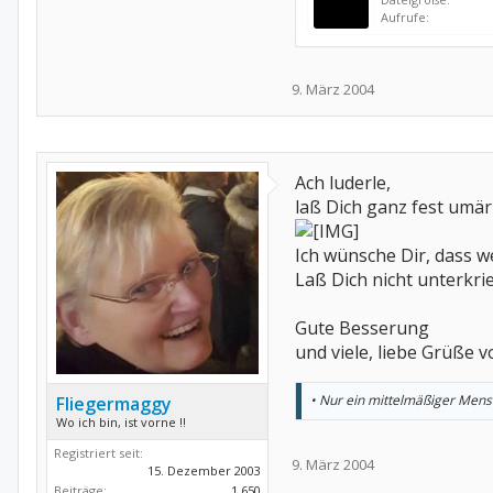
Aufrufe:
9. März 2004
Ach luderle,
laß Dich ganz fest umär
Ich wünsche Dir, dass w
Laß Dich nicht unterkrieg
Gute Besserung
und viele, liebe Grüße 
• Nur ein mittelmäßiger Mens
Fliegermaggy
Wo ich bin, ist vorne !!
Registriert seit:
9. März 2004
15. Dezember 2003
Beiträge:
1.650