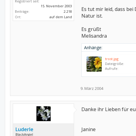
Registriert seit:
15. November 2003
Es tut mir leid, dass b
Beiträge:
2.218
Natur ist.
Ort:
auf dem Land
Es grüßt
Melisandra
Anhänge:
trost.jpg
Dateigröße:
Aufrufe:
9. März 2004
Danke ihr Lieben für eur
Luderle
Janine
BlackAngel