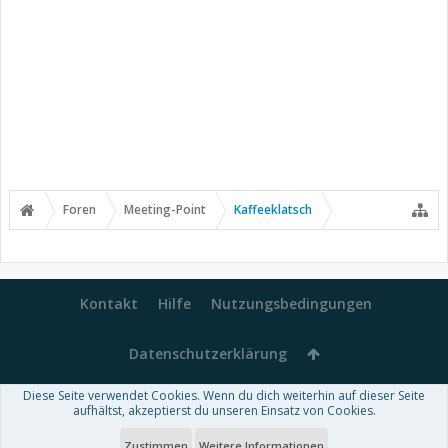
Foren
Meeting-Point
Kaffeeklatsch
Kontakt
Hilfe
Nutzungsbedingungen
Datenschutzerklärung
Diese Seite verwendet Cookies. Wenn du dich weiterhin auf dieser Seite
Forum software by XenForo™
aufhältst, akzeptierst du unseren Einsatz von Cookies.
-
Deutsch von xenDach
Some XenForo functionality crafted by
Audentio Design
.
Theme designed by
ThemeHouse
.
Zustimmen
Weitere Informationen