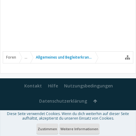
Foren
...
Allgemeines und Begleiterkrankungen
Kontakt
Hilfe
Nutzungsbedingungen
Datenschutzerklärung
Diese Seite verwendet Cookies. Wenn du dich weiterhin auf dieser Seite
Forum software by XenForo™
aufhältst, akzeptierst du unseren Einsatz von Cookies.
-
Deutsch von xenDach
Some XenForo functionality crafted by
Audentio Design
.
Theme designed by
ThemeHouse
.
Zustimmen
Weitere Informationen