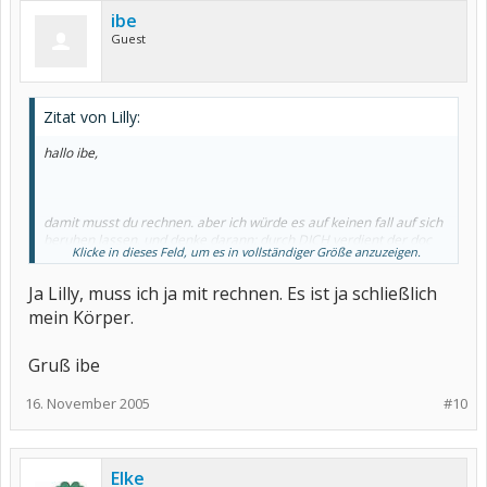
ibe
Guest
Zitat von Lilly:
hallo ibe,
damit musst du rechnen. aber ich würde es auf keinen fall auf sich
beruhen lassen. und denke darann: durch DICH verdient der doc
Klicke in dieses Feld, um es in vollständiger Größe anzuzeigen.
seine brötchen
Ja Lilly, muss ich ja mit rechnen. Es ist ja schließlich
mein Körper.
Gruß ibe
16. November 2005
#10
Elke