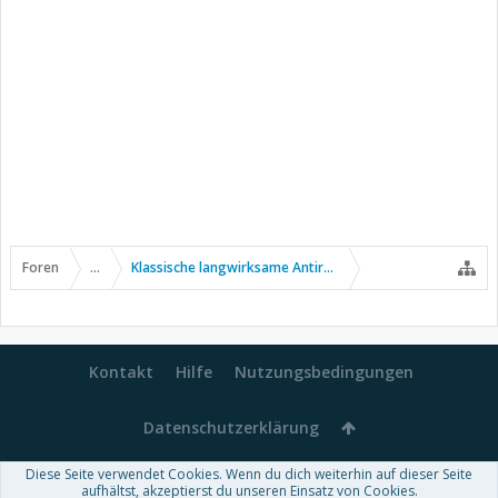
Foren
...
Klassische langwirksame Antirheumatika
Kontakt
Hilfe
Nutzungsbedingungen
Datenschutzerklärung
Diese Seite verwendet Cookies. Wenn du dich weiterhin auf dieser Seite
Forum software by XenForo™
aufhältst, akzeptierst du unseren Einsatz von Cookies.
-
Deutsch von xenDach