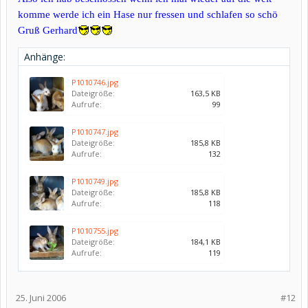
komme werde ich ein Hase nur fressen und schlafen so schö
Gruß Gerhard
Anhänge:
P1010746.jpg
Dateigröße:
163,5 KB
Aufrufe:
99
P1010747.jpg
Dateigröße:
185,8 KB
Aufrufe:
132
P1010749.jpg
Dateigröße:
185,8 KB
Aufrufe:
118
P1010755.jpg
Dateigröße:
184,1 KB
Aufrufe:
119
25. Juni 2006
#12