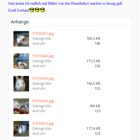
Jetzt konnt ich endlich mal Bilder von den Hasenbabys machen so herzig gell
Gruß Gerhard
Anhänge:
P1010631.jpg
Dateigröße:
182,5 KB
Aufrufe:
160
P1010642.jpg
Dateigröße:
171,5 KB
Aufrufe:
152
P1010633.jpg
Dateigröße:
142,5 KB
Aufrufe:
125
P1010634.jpg
Dateigröße:
186 KB
Aufrufe:
125
P1010635.jpg
Dateigröße:
177,4 KB
Aufrufe:
123