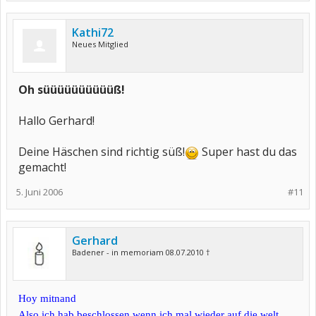
Kathi72
Neues Mitglied
Oh süüüüüüüüüüß!
Hallo Gerhard!
Deine Häschen sind richtig süß!
Super hast du das
gemacht!
5. Juni 2006
#11
Gerhard
Badener - in memoriam 08.07.2010 †
Hoy mitnand
Also ich hab beschlossen wenn ich mal wieder auf die welt