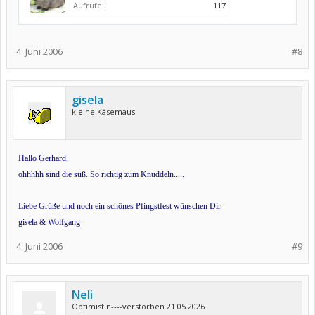
Aufrufe:
117
4. Juni 2006
#8
gisela
kleine Käsemaus
Hallo Gerhard,
ohhhhh sind die süß. So richtig zum Knuddeln.....
Liebe Grüße und noch ein schönes Pfingstfest
wünschen Dir
gisela & Wolfgang
4. Juni 2006
#9
Neli
Optimistin----verstorben 21.05.2026