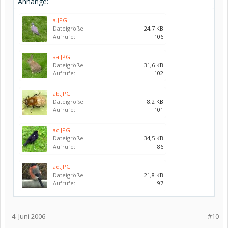
Anhänge:
a.JPG
Dateigröße:
24,7 KB
Aufrufe:
106
aa.JPG
Dateigröße:
31,6 KB
Aufrufe:
102
ab.JPG
Dateigröße:
8,2 KB
Aufrufe:
101
ac.JPG
Dateigröße:
34,5 KB
Aufrufe:
86
ad.JPG
Dateigröße:
21,8 KB
Aufrufe:
97
4. Juni 2006
#10