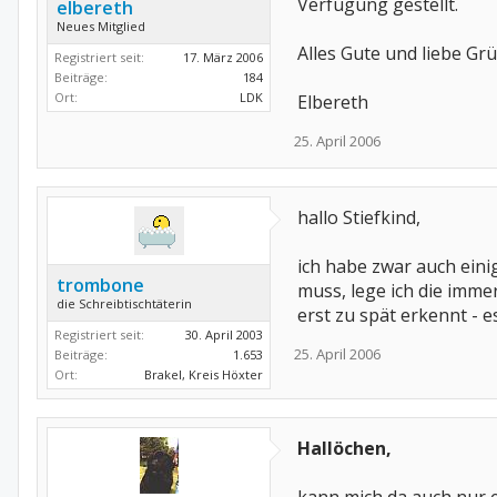
Verfügung gestellt.
elbereth
Neues Mitglied
Alles Gute und liebe Gr
Registriert seit:
17. März 2006
Beiträge:
184
Ort:
LDK
Elbereth
25. April 2006
hallo Stiefkind,
ich habe zwar auch eini
trombone
muss, lege ich die imme
die Schreibtischtäterin
erst zu spät erkennt - 
Registriert seit:
30. April 2003
25. April 2006
Beiträge:
1.653
Ort:
Brakel, Kreis Höxter
Hallöchen,