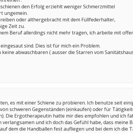
inreihen .
schienen den Erfolg erziehlt weniger Schmerzmittel
rt ungemein.
eiben oder althergebracht mit dem Füllfederhalter,
ige Zeit zu.
inem Beruf allerdings nicht mehr tragen, ich arbeite mit off
ingesaut sind. Dies ist für mich ein Problem.
h keine abwaschbaren ( ausser die Starren vom Sanitätshaus 
aten, es mit einer Schiene zu probieren. Ich benutze seit
on schweren Gegenständen (einkaufen) oder für Tätigkeiten
. Die Ergotherapeutin hatte mir dies empfohlen und ich fa
en verlangsamen und ich doch das Gefühl habe, dass meine Be
auf dem die Handballen fest aufliegen und bei dem ich die Ta