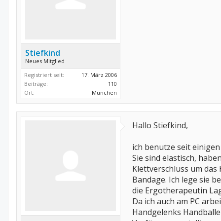
Stiefkind
Neues Mitglied
Registriert seit:
17. März 2006
Beiträge:
110
Ort:
München
Hallo Stiefkind,
ich benutze seit einig
Sie sind elastisch, hab
Klettverschluss um das 
Bandage. Ich lege sie b
die Ergotherapeutin La
Da ich auch am PC arbei
Handgelenks Handballen