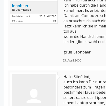
kann mich da auch nur e
Ich habe durch die Hand
leonbaer
Neues Mitglied
zu nehmen. Es erleichte
Damit am Compu zu schr
Registriert seit:
23. April 2006
da brauchte ich auch ein
Beiträge:
58
Jetzt kann ich sie in me
toll aus,
wenn die Handschienen e
Leider gibt es wohl noc
gruß Leonbaer
25. April 2006
Hallo Stiefkind,
auch ich kann Dir nur r
besonders zum Tragen v
bestimmte Hausarbeiten)
selten, da sie das Tipp
einem Laptop schreibe, 