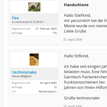
Handschiene
Hallo Stiefkind,
Fee
mir persönlich hat die 
in memoriam 9.10.2010 †
Meine wurde von meiner
Registriert seit:
27. Februar 2004
Liebe Grüße
Beiträge:
176
25. April 2006
Hallo Stifkind,
ich habe seit einigen 
belasten muss. Eine Fe
technosnake
Neues Mitglied
Garmisch-Partenkirchen 
Funktionsschienen her. 
Registriert seit:
24. April 2006
Jahren von Ihnen Hilfsm
Beiträge:
13
Ort:
Niederbayern
Grüße technosnake
25. April 2006