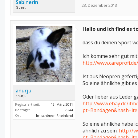
Sabinerin
23. Dezember 2013
Guest
Hallo und ich find es to
dass du deinen Sport we
Ich komme sehr gut mit
http://www.careprofi.
Ist aus Neopren geferti
So eine ähnliche gibt e
anurju
Oder lieber aus Leder g
anurju
http://www.ebay.de/it
Registriert seit:
13. März 2011
pt=Bandagen&hash=it
Beiträge:
7.244
Ort:
Im schönen Rheinland
So eine ähnliche habe ic
ähnlich zu sein:
http:/
pt=Bandagen&hash=it