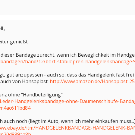
ll,
iter genießt.
 dieser Bandage zurecht, wenn ich Beweglichkeit im Handge
de/bandagen/hand/12/bort-stabilopren-handgelenkbandag
gt, gut anzupassen - auch so, dass das Handgelenk fast frei 
s auch von Hansaplast:
http://www.amazon.de/Hansaplast-
anz ohne "Handbeteiligung":
m/Leder-Handgelenksbandage-ohne-Daumenschlaufe-Banda
em4ac611bd84
h auch noch (liegt im Auto, wenn ich mehr einkaufen muss...)
/www.ebay.de/itm/HANDGELENKBANDAGE-HANDGELENK-BA
em20d889aa8b