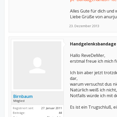
Alles Gute für dich und 
Liebe Grüße von anurj
23. Dezember 2013
Handgelenksbandage
Hallo ReveDeMer,
erstmal freue ich mich f
Ich bin aber jetzt trot
dar,
warum versuchst dus nic
Natürlich weiß ich nich
Notfalls würde ich mit
Birnbaum
Mitglied
Es ist ein Trugschluß, 
Registriert seit:
27. Januar 2011
Beiträge:
44