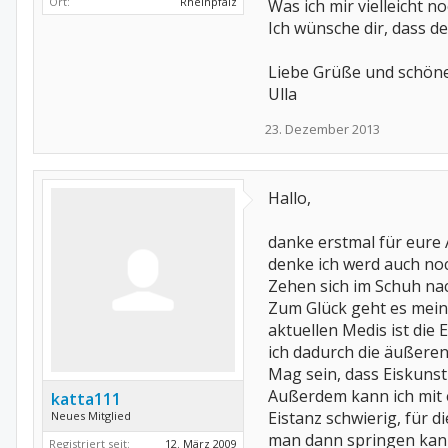
Ort:
Rheinpfalz
Was ich mir vielleicht n
Ich wünsche dir, dass d
Liebe Grüße und schön
Ulla
23. Dezember 2013
Hallo,
danke erstmal für eure
denke ich werd auch no
Zehen sich im Schuh na
Zum Glück geht es mein
aktuellen Medis ist die
ich dadurch die äußere
Mag sein, dass Eiskunst
Außerdem kann ich mit e
katta111
Eistanz schwierig, für d
Neues Mitglied
man dann springen kann, 
Registriert seit:
12. März 2009