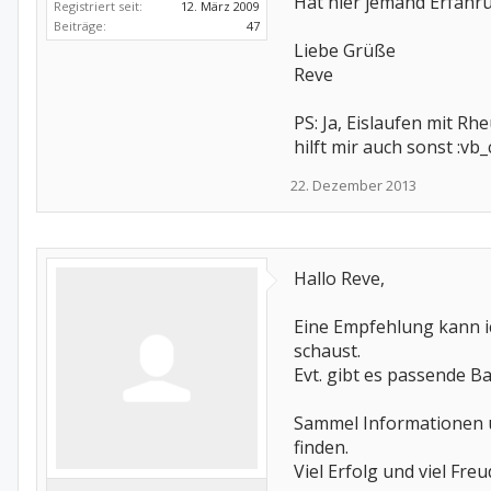
Hat hier jemand Erfahr
Registriert seit:
12. März 2009
Beiträge:
47
Liebe Grüße
Reve
PS: Ja, Eislaufen mit Rh
hilft mir auch sonst :vb_c
22. Dezember 2013
Hallo Reve,
Eine Empfehlung kann ic
schaust.
Evt. gibt es passende B
Sammel Informationen 
finden.
Viel Erfolg und viel Fre