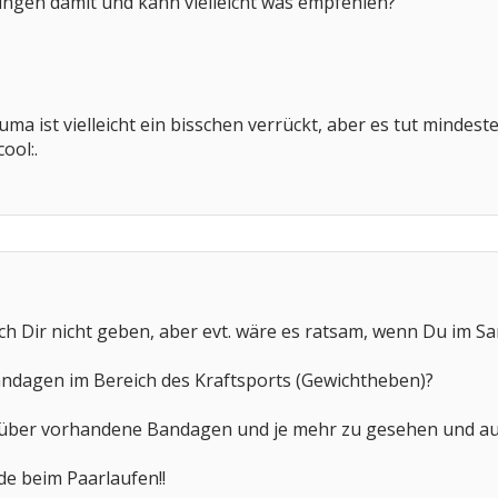
ungen damit und kann vielleicht was empfehlen?
euma ist vielleicht ein bisschen verrückt, aber es tut minde
ool:.
h Dir nicht geben, aber evt. wäre es ratsam, wenn Du im Sa
andagen im Bereich des Kraftsports (Gewichtheben)?
über vorhandene Bandagen und je mehr zu gesehen und aus
ude beim Paarlaufen!!