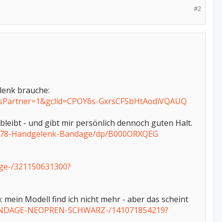
#2
lenk brauche:
e?sPartner=1&gclid=CPOY6s-GxrsCFSbHtAodiVQAUQ
bleibt - und gibt mir persönlich dennoch guten Halt.
2578-Handgelenk-Bandage/dp/B000ORXQEG
ge-/321150631300?
: mein Modell find ich nicht mehr - aber das scheint
NDAGE-NEOPREN-SCHWARZ-/141071854219?