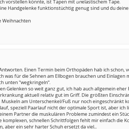
och vorstellen könnte, ist Tapen mit
un
elastischem Tape.
eine Handgelenke funktionstüchtig genug sind und du deine
e Weihnachten
 Antworten. Einen Termin beim Orthopäden hab ich schon, vo
ch was für die Sehnen am Ellbogen brauchen und Einlagen mi
ch unten "wegkringeln".
en Gelenken so weit ganz gut, ich hab auch allgemein ehe
 Erkrankung aktuell relativ gut im Griff. Die größten Einsch
n Muskeln am Unterschenkel/Fuß nur noch eingeschränkt ko
lauf, speziell Paarlauf nicht der optimale Sport ist, aber i
inem Partner die muskulären Probleme zumindest ein Stück 
ie komplexen, schnellen Schrittfolgen fehlt mir einfach die 
aber ein sehr harter Schuh ersetzt da viel...