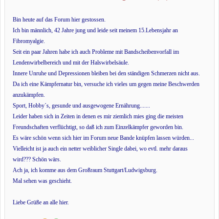
Bin heute auf das Forum hier gestossen.
Ich bin männlich, 42 Jahre jung und leide seit meinem 15.Lebensjahr an
Fibromyalgie.
Seit ein paar Jahren habe ich auch Probleme mit Bandscheibenvorfall im
Lendenwirbelbereich und mit der Halswirbelsäule.
Innere Unruhe und Depressionen bleiben bei den ständigen Schmerzen nicht aus.
Da ich eine Kämpfernatur bin, versuche ich vieles um gegen meine Beschwerden
anzukämpfen.
Sport, Hobby´s, gesunde und ausgewogene Ernährung.......
Leider haben sich in Zeiten in denen es mir ziemlich mies ging die meisten
Freundschaften verflüchtigt, so daß ich zum Einzelkämpfer geworden bin.
Es wäre schön wenn sich hier im Forum neue Bande knüpfen lassen würden...
Vielleicht ist ja auch ein netter weiblicher Single dabei, wo evtl. mehr daraus
wird??? Schön wärs.
Ach ja, ich komme aus dem Großraum Stuttgart/Ludwigsburg.
Mal sehen was geschieht.
Liebe Grüße an alle hier.