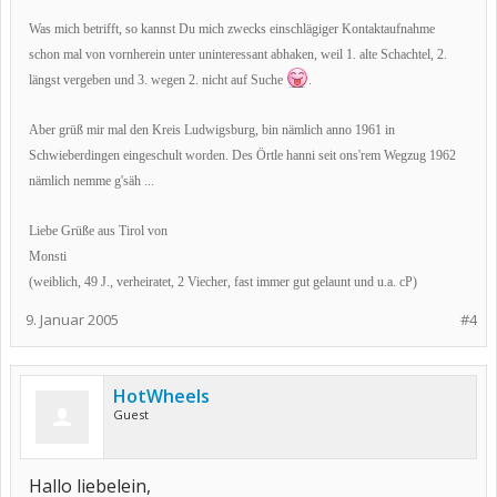
Was mich betrifft, so kannst Du mich zwecks einschlägiger Kontaktaufnahme
schon mal von vornherein unter uninteressant abhaken, weil 1. alte Schachtel, 2.
längst vergeben und 3. wegen 2. nicht auf Suche
.
Aber grüß mir mal den Kreis Ludwigsburg, bin nämlich anno 1961 in
Schwieberdingen eingeschult worden. Des Örtle hanni seit ons'rem Wegzug 1962
nämlich nemme g'säh ...
Liebe Grüße aus Tirol von
Monsti
(weiblich, 49 J., verheiratet, 2 Viecher, fast immer gut gelaunt und u.a. cP)
9. Januar 2005
#4
HotWheels
Guest
Hallo liebelein,