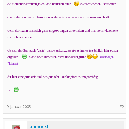
deutschland verteilten(in ösiland natürlich auch...
) verschiedenen usertreffen.
die findest du hier im forum unter der entsprechenenden forumsüberschrift
denn dort kann man sich ganz ungezwungen unterhalten und man lernt viele nette
menschen kennen.
ob sich darüber auch "zarte" bande auftun....so etwas hat es tatsächlich hier schon
ergeben....
..stand aber sicherlich nicht im vordergrund
.
sozusagen
"kismet"
dir hier eine gute zeit und geb gut acht...suchtgefahr ist megamäßig.
liebi
9. Januar 2005
#2
pumuckl