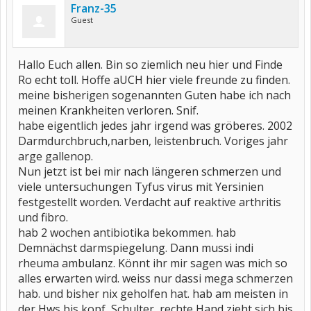
Franz-35
Guest
Hallo Euch allen. Bin so ziemlich neu hier und Finde
Ro echt toll. Hoffe aUCH hier viele freunde zu finden.
meine bisherigen sogenannten Guten habe ich nach
meinen Krankheiten verloren. Snif.
habe eigentlich jedes jahr irgend was gröberes. 2002
Darmdurchbruch,narben, leistenbruch. Voriges jahr
arge gallenop.
Nun jetzt ist bei mir nach längeren schmerzen und
viele untersuchungen Tyfus virus mit Yersinien
festgestellt worden. Verdacht auf reaktive arthritis
und fibro.
hab 2 wochen antibiotika bekommen. hab
Demnächst darmspiegelung. Dann mussi indi
rheuma ambulanz. Könnt ihr mir sagen was mich so
alles erwarten wird. weiss nur dassi mega schmerzen
hab. und bisher nix geholfen hat. hab am meisten in
der Hws bis kopf, Schulter, rechte Hand zieht sich bis