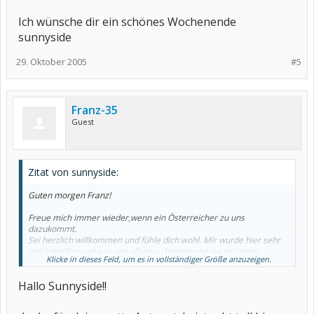
Ich wünsche dir ein schönes Wochenende
sunnyside
29. Oktober 2005
#5
Franz-35
Guest
Zitat von sunnyside:
Guten morgen Franz!
Freue mich immer wieder,wenn ein Österreicher zu uns
dazukommt.
Sei herzlich willkommen und fühle dich wohl. Mir wurde hier sehr
viel geholfen und was vor allem zu betonen ist, es ist immer
Klicke in dieses Feld, um es in vollständiger Größe anzuzeigen.
jemand da, der sich um dein Anliegen kümmert und versucht, dir
weiterzuhelfen.
Hallo Sunnyside!!
Ich habe chronische Polyarthritis und auch schon sehr viele
Operationen hinter mir.