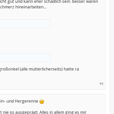
ht gut und kann eher schädlich sein. besser wären
hmerz hineinarbeiten....
ßonkel (alle mütterlicherseits) hatte ra
#6
n Hin- und Hergerenne
t nie so ausgeprägt. Alles in allem ging es mir