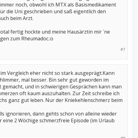
h immer noch, obwohl ich MTX als Basismedikament
ür die Uni geschrieben und saß eigentlich den
auch beim Arzt.
total fertig hockte und meine Hausärztin mir ´ne
Tagen zum Rheumadoc.:o
#7
 im Vergleich eher nicht so stark ausgeprägt.Kann
schlimmer, mal besser. Bin sehr gut geworden im
mt gemacht, und in schwierigen Gesprächen kann man
hmerzen oft kaum auszuhalten. Zur Zeit schreibe ich
ichs ganz gut leben. Nur der Kniekehlenschmerz beim
lls ignorieren, dann gehts schon von alleine wieder
r eine 2 Wöchige schmerzfreie Episode (im Urlaub