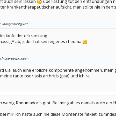
t auch sein lassen
überlastung tut den entzündungen nic
krankentherapeutischer aufsicht. man sollte nie in den sc
e Morgensteifigkeit
 im laufe der erkrankung.
mässig* ab, jeder hat sein eigenes rheuma
 mich übergesprungen
rd u.a. auch eine erbliche komponente angenommen. mein gro
meine tante psoriasis arthritis (psa) und ich ra.
s so wenig Rheumadoc´s gibt. Bei mir gab es damals auch ei
e bei mir. ich hatte auch nie diese Morgensteifigkeit, zumndes