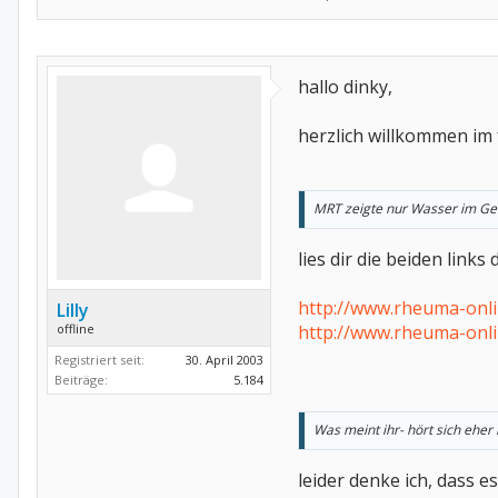
hallo dinky,
herzlich willkommen i
MRT zeigte nur Wasser im Gele
lies dir die beiden links 
http://www.rheuma-onli
Lilly
offline
http://www.rheuma-onli
Registriert seit:
30. April 2003
Beiträge:
5.184
Was meint ihr- hört sich eher
leider denke ich, dass 