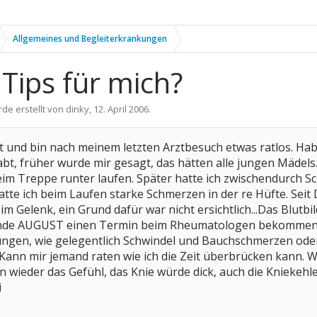
Allgemeines und Begleiterkrankungen
 Tips für mich?
rde erstellt von
dinky
,
12. April 2006
.
 alt und bin nach meinem letzten Arztbesuch etwas ratlos. H
t, früher wurde mir gesagt, das hätten alle jungen Mädels.
im Treppe runter laufen. Später hatte ich zwischendurch S
hatte ich beim Laufen starke Schmerzen in der re Hüfte. Sei
m Gelenk, ein Grund dafür war nicht ersichtlich...Das Blutbi
Ende AUGUST einen Termin beim Rheumatologen bekommen! 
en, wie gelegentlich Schwindel und Bauchschmerzen oder Üb
ann mir jemand raten wie ich die Zeit überbrücken kann. Wa
wieder das Gefühl, das Knie würde dick, auch die Kniekehl
i