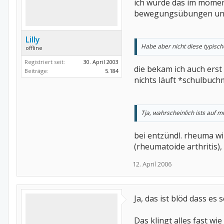
ich würde das im momen
bewegungsübungen unter 
Lilly
Habe aber nicht diese typisch
offline
Registriert seit:
30. April 2003
die bekam ich auch erst
Beiträge:
5.184
nichts läuft *schulbuch
Tja, wahrscheinlich ists auf
bei entzündl. rheuma wi
(rheumatoide arthritis), 
12. April 2006
Ja, das ist blöd dass e
Das klingt alles fast wi