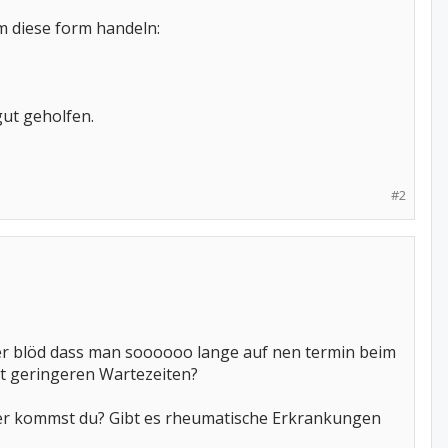
m diese form handeln:
gut geholfen.
#2
 immer blöd dass man soooooo lange auf nen termin beim
it geringeren Wartezeiten?
er kommst du? Gibt es rheumatische Erkrankungen