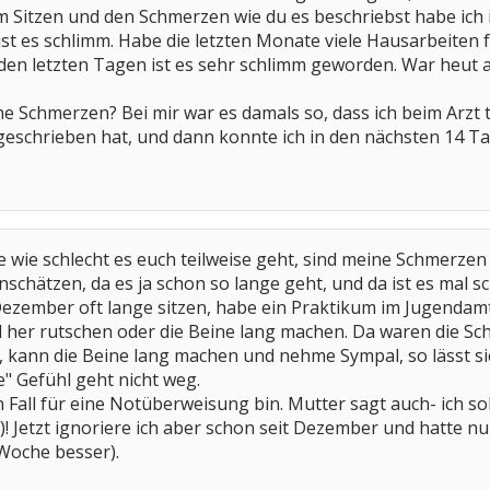
em Sitzen und den Schmerzen wie du es beschriebst habe ic
st es schlimm. Habe die letzten Monate viele Hausarbeiten f
 den letzten Tagen ist es sehr schlimm geworden. War heut 
ne Schmerzen? Bei mir war es damals so, dass ich beim Arzt 
geschrieben hat, und dann konnte ich in den nächsten 14 
e wie schlecht es euch teilweise geht, sind meine Schmerzen
inschätzen, da es ja schon so lange geht, und da ist es mal 
Dezember oft lange sitzen, habe ein Praktikum im Jugenda
d her rutschen oder die Beine lang machen. Da waren die Sc
, kann die Beine lang machen und nehme Sympal, so lässt s
e" Gefühl geht nicht weg.
n Fall für eine Notüberweisung bin. Mutter sagt auch- ich so
 Jetzt ignoriere ich aber schon seit Dezember und hatte nu
Woche besser).