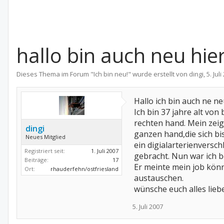
hallo bin auch neu hie
Dieses Thema im Forum "
Ich bin neu!
" wurde erstellt von
dingi
,
5. Jul
Hallo ich bin auch ne ne
Ich bin 37 jahre alt vo
rechten hand. Mein zeig
dingi
ganzen hand,die sich bis
Neues Mitglied
ein digialarterienversc
Registriert seit:
1. Juli 2007
gebracht. Nun war ich b
Beiträge:
17
Er meinte mein job kön
Ort:
rhauderfehn/ostfriesland
austauschen.
wünsche euch alles lieb
5. Juli 2007