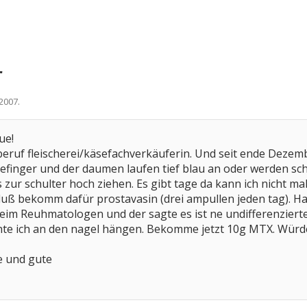
r
i 2007
.
ue!
n beruf fleischerei/käsefachverkäuferin. Und seit ende Dez
efinger und der daumen laufen tief blau an oder werden sch
 zur schulter hoch ziehen. Es gibt tage da kann ich nicht ma
hluß bekomm dafür prostavasin (drei ampullen jeden tag). H
eim Reuhmatologen und der sagte es ist ne undifferenziert
nte ich an den nagel hängen. Bekomme jetzt 10g MTX. Würde
e und gute