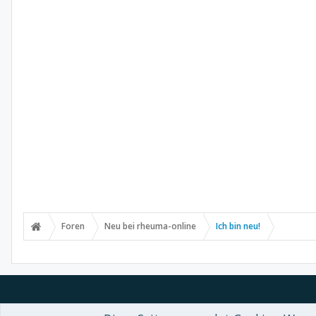
Foren
Neu bei rheuma-online
Ich bin neu!