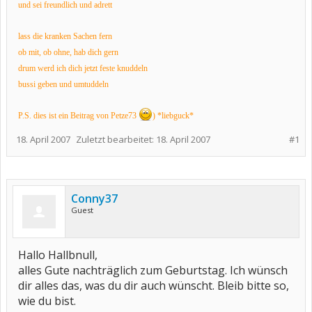
und sei freundlich und adrett
lass die kranken Sachen fern
ob mit, ob ohne, hab dich gern
drum werd ich dich jetzt feste knuddeln
bussi geben und umtuddeln
P.S. dies ist ein Beitrag von Petze73
) *liebguck*
18. April 2007
Zuletzt bearbeitet:
18. April 2007
#1
Conny37
Guest
Hallo Hallbnull,
alles Gute nachträglich zum Geburtstag. Ich wünsch
dir alles das, was du dir auch wünscht. Bleib bitte so,
wie du bist.