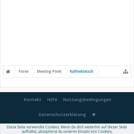
Foren
Meeting-Point
Kaffeeklatsch
Kontakt
Hilfe
Nutzungsbedingungen
Datenschutzerklärung
Diese Seite verwendet Cookies. Wenn du dich weiterhin auf dieser Seite
Forum software by XenForo™
aufhältst, akzeptierst du unseren Einsatz von Cookies.
-
Deutsch von xenDach