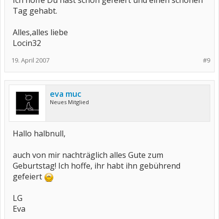
Ich hoffe Du hast schön gefeiert und einen schönen
Tag gehabt.
Alles,alles liebe
Locin32
19. April 2007
#9
eva muc
Neues Mitglied
Hallo halbnull,
auch von mir nachträglich alles Gute zum
Geburtstag! Ich hoffe, ihr habt ihn gebührend
gefeiert
LG
Eva