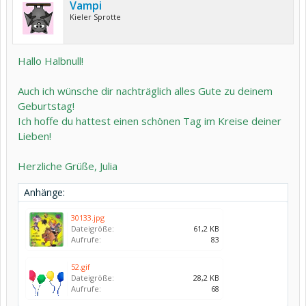
Vampi
Kieler Sprotte
Hallo Halbnull!
Auch ich wünsche dir nachträglich alles Gute zu deinem
Geburtstag!
Ich hoffe du hattest einen schönen Tag im Kreise deiner
Lieben!
Herzliche Grüße, Julia
Anhänge:
30133.jpg
Dateigröße:
61,2 KB
Aufrufe:
83
52.gif
Dateigröße:
28,2 KB
Aufrufe:
68