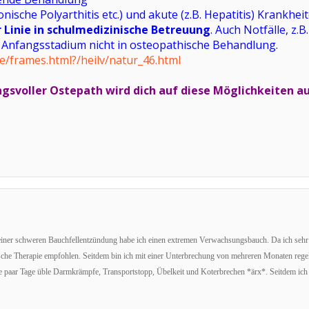
ronische Polyarthitis etc.) und akute (z.B. Hepatitis) Krank
r Linie in schulmedizinische Betreuung
. Auch Notfälle, z.
 Anfangsstadium nicht in osteopathische Behandlung.
e/frames.html?/heilv/natur_46.html
ngsvoller Ostepath wird dich auf diese Möglichkeiten a
ner schweren Bauchfellentzündung habe ich einen extremen Verwachsungsbauch. Da ich sehr h
ische Therapie empfohlen. Seitdem bin ich mit einer Unterbrechung von mehreren Monaten re
lle paar Tage üble Darmkrämpfe, Transportstopp, Übelkeit und Koterbrechen *ärx*. Seitdem ic