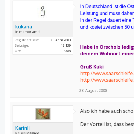
In Deutschland ist die O
Leistung und muss daher
In der Regel dauert eine
kukana
und kostet zwischen 50 u
in memoriam †
Registriert seit:
30. April 2003
Beiträge:
13.139
Habe in Orscholz ledig
Ort:
Köln
deinem Wohnort einen
Gruß Kuki
http://www.saarschleif
http://www.saarschleif
28. August 2008
Also ich habe auch scho
Der Vorteil ist, dass 
KarinH
Neues Mitglied