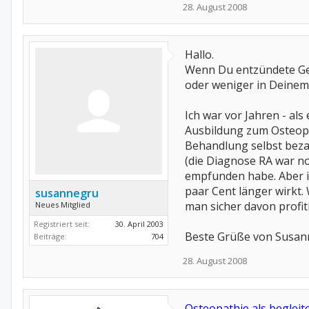
28. August 2008
Hallo.
Wenn Du entzündete Gele
oder weniger in Deinem 
Ich war vor Jahren - al
Ausbildung zum Osteopat
Behandlung selbst bezah
(die Diagnose RA war no
empfunden habe. Aber ic
paar Cent länger wirkt
susannegru
man sicher davon profit
Neues Mitglied
Registriert seit:
30. April 2003
Beste Grüße von Susan
Beiträge:
704
28. August 2008
Osteopathie als beglei