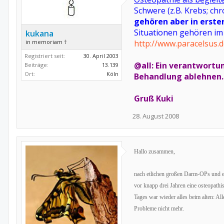
Schwere (z.B. Krebs; ch
gehören aber in erste
Situationen gehören im
kukana
in memoriam †
http://www.paracelsus.d
Registriert seit:
30. April 2003
@all: Ein verantwortu
Beiträge:
13.139
Ort:
Köln
Behandlung ablehnen.
Gruß Kuki
28. August 2008
Hallo zusammen,
nach etlichen großen Darm-OPs und ei
vor knapp drei Jahren eine osteopath
Tages war wieder alles beim alten: A
Probleme nicht mehr.