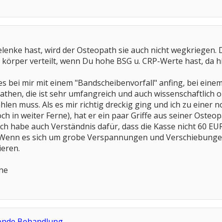
nke hast, wird der Osteopath sie auch nicht wegkriegen. Die
körper verteilt, wenn Du hohe BSG u. CRP-Werte hast, da hi
s es bei mir mit einem "Bandscheibenvorfall" anfing, bei ei
hen, die ist sehr umfangreich und auch wissenschaftlich or
len muss. Als es mir richtig dreckig ging und ich zu einer 
ch in weiter Ferne), hat er ein paar Griffe aus seiner Osteo
h habe auch Verständnis dafür, dass die Kasse nicht 60 EUR
. Wenn es sich um grobe Verspannungen und Verschiebungen
ieren.
ne
tende Behandlung