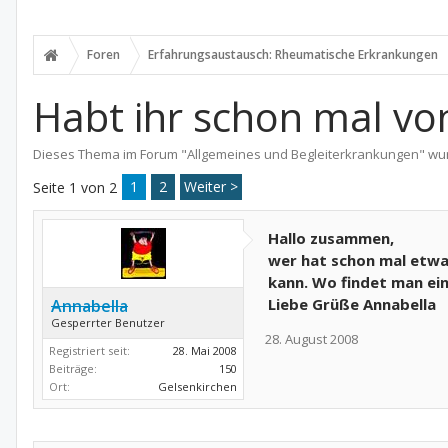
Foren
Erfahrungsaustausch: Rheumatische Erkrankungen
Habt ihr schon mal vo
Dieses Thema im Forum "
Allgemeines und Begleiterkrankungen
" wu
1
2
Weiter >
Seite 1 von 2
Hallo zusammen,
wer hat schon mal etwa
kann. Wo findet man ei
Liebe Grüße Annabella
Annabella
Gesperrter Benutzer
28. August 2008
Registriert seit:
28. Mai 2008
Beiträge:
150
Ort:
Gelsenkirchen