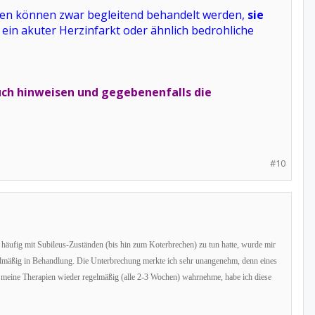
heiten können zwar begleitend behandelt werden,
sie
B. ein akuter Herzinfarkt oder ähnlich bedrohliche
uch hinweisen und gegebenenfalls die
#10
äufig mit Subileus-Zuständen (bis hin zum Koterbrechen) zu tun hatte, wurde mir
gelmäßig in Behandlung. Die Unterbrechung merkte ich sehr unangenehm, denn eines
h meine Therapien wieder regelmäßig (alle 2-3 Wochen) wahrnehme, habe ich diese