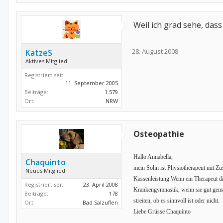
Weil ich grad sehe, dass
28. August 2008
KatzeS
Aktives Mitglied
Registriert seit:
11. September 2005
Beiträge:
1.579
Ort:
NRW
Osteopathie
Hallo Annabella,
Chaquinto
mein Sohn ist Physiotherapeut mit Zu
Neues Mitglied
Kassenleistung.Wenn ein Therapeut die
Registriert seit:
23. April 2008
Krankengymnastik, wenn sie gut gema
Beiträge:
178
streiten, ob es sinnvoll ist oder nicht.
Ort:
Bad Salzuflen
Liebe Grüsse Chaquinto