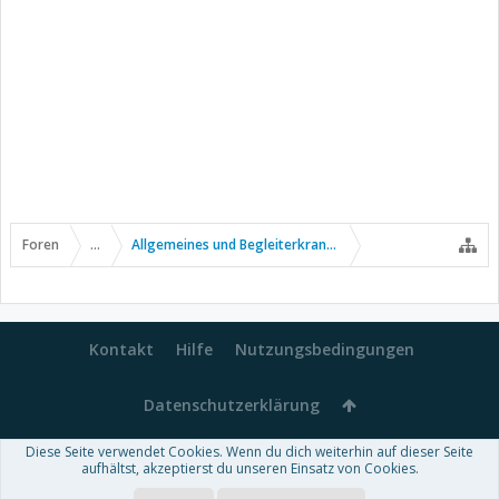
Foren
...
Allgemeines und Begleiterkrankungen
Kontakt
Hilfe
Nutzungsbedingungen
Datenschutzerklärung
Diese Seite verwendet Cookies. Wenn du dich weiterhin auf dieser Seite
Forum software by XenForo™
aufhältst, akzeptierst du unseren Einsatz von Cookies.
-
Deutsch von xenDach
Some XenForo functionality crafted by
Audentio Design
.