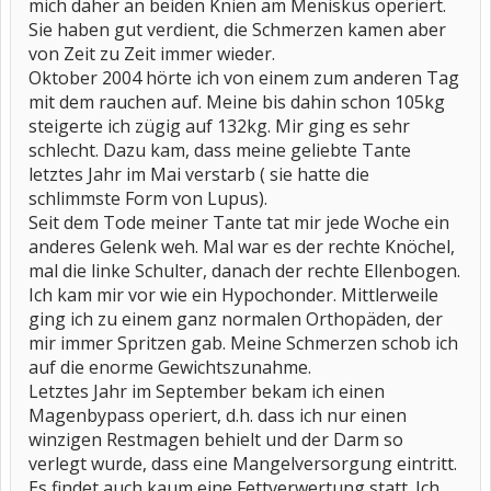
mich daher an beiden Knien am Meniskus operiert.
Sie haben gut verdient, die Schmerzen kamen aber
von Zeit zu Zeit immer wieder.
Oktober 2004 hörte ich von einem zum anderen Tag
mit dem rauchen auf. Meine bis dahin schon 105kg
steigerte ich zügig auf 132kg. Mir ging es sehr
schlecht. Dazu kam, dass meine geliebte Tante
letztes Jahr im Mai verstarb ( sie hatte die
schlimmste Form von Lupus).
Seit dem Tode meiner Tante tat mir jede Woche ein
anderes Gelenk weh. Mal war es der rechte Knöchel,
mal die linke Schulter, danach der rechte Ellenbogen.
Ich kam mir vor wie ein Hypochonder. Mittlerweile
ging ich zu einem ganz normalen Orthopäden, der
mir immer Spritzen gab. Meine Schmerzen schob ich
auf die enorme Gewichtszunahme.
Letztes Jahr im September bekam ich einen
Magenbypass operiert, d.h. dass ich nur einen
winzigen Restmagen behielt und der Darm so
verlegt wurde, dass eine Mangelversorgung eintritt.
Es findet auch kaum eine Fettverwertung statt. Ich