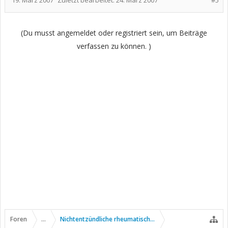
19. März 2007
Zuletzt bearbeitet:
24. März 2007
#5
(Du musst angemeldet oder registriert sein, um Beiträge
verfassen zu können. )
Foren
...
Nichtentzündliche rheumatische Erkrankungen