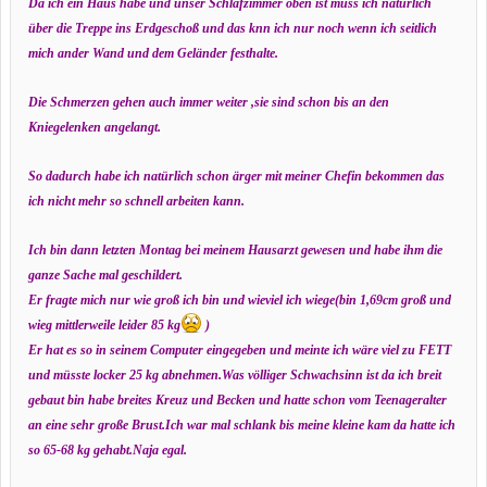
Da ich ein Haus habe und unser Schlafzimmer oben ist muss ich natürlich
über die Treppe ins Erdgeschoß und das knn ich nur noch wenn ich seitlich
mich ander Wand und dem Geländer festhalte.
Die Schmerzen gehen auch immer weiter ,sie sind schon bis an den
Kniegelenken angelangt.
So dadurch habe ich natürlich schon ärger mit meiner Chefin bekommen das
ich nicht mehr so schnell arbeiten kann.
Ich bin dann letzten Montag bei meinem Hausarzt gewesen und habe ihm die
ganze Sache mal geschildert.
Er fragte mich nur wie groß ich bin und wieviel ich wiege(bin 1,69cm groß und
wieg mittlerweile leider 85 kg
)
Er hat es so in seinem Computer eingegeben und meinte ich wäre viel zu FETT
und müsste locker 25 kg abnehmen.Was völliger Schwachsinn ist da ich breit
gebaut bin habe breites Kreuz und Becken und hatte schon vom Teenageralter
an eine sehr große Brust.Ich war mal schlank bis meine kleine kam da hatte ich
so 65-68 kg gehabt.Naja egal.