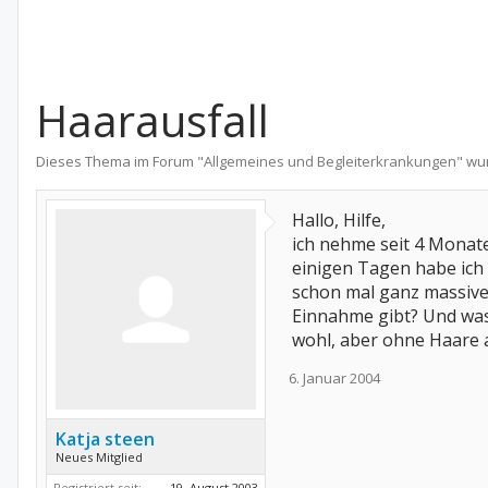
Haarausfall
Dieses Thema im Forum "
Allgemeines und Begleiterkrankungen
" wu
Hallo, Hilfe,
ich nehme seit 4 Monat
einigen Tagen habe ich 
schon mal ganz massiven
Einnahme gibt? Und was 
wohl, aber ohne Haare 
6. Januar 2004
Katja steen
Neues Mitglied
Registriert seit:
19. August 2003