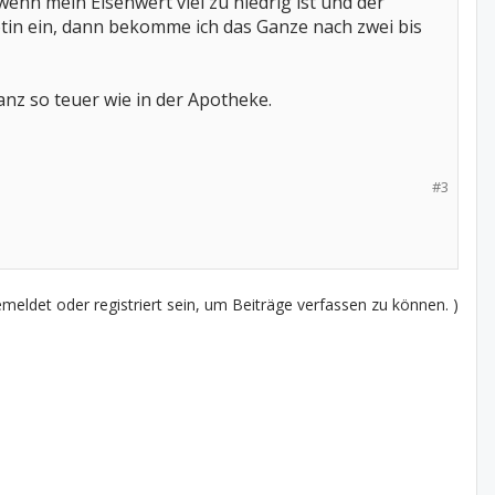
nn mein Eisenwert viel zu niedrig ist und der
otin ein, dann bekomme ich das Ganze nach zwei bis
anz so teuer wie in der Apotheke.
#3
eldet oder registriert sein, um Beiträge verfassen zu können. )