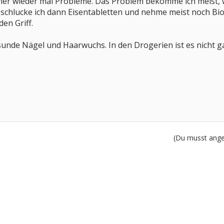
er wieder mal Probleme. Das Problem bekomme ich meist, we
o schlucke ich dann Eisentabletten und nehme meist noch Bi
en Griff.
gesunde Nägel und Haarwuchs. In den Drogerien ist es nicht g
(Du musst angem