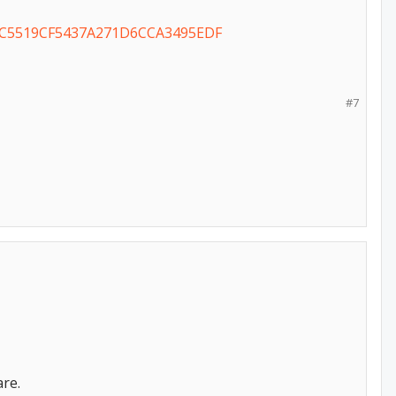
1D2CC5519CF5437A271D6CCA3495EDF
#7
are.