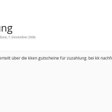
ung
n
bise
,
7. Dezember 2006
.
erteilt über die kken gutscheine für zuzahlung. bei kk nachf