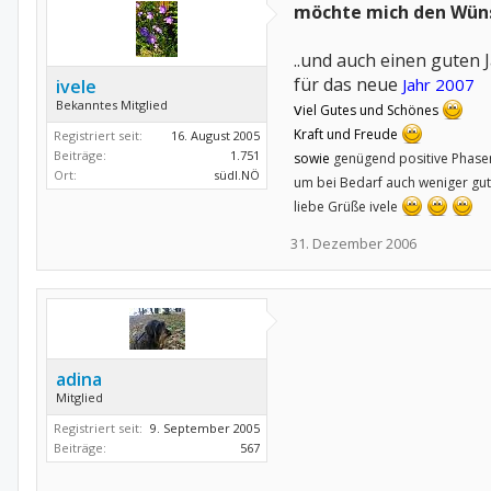
möchte mich den Wüns
..und auch einen guten
für das neue
Jahr 2007
ivele
Bekanntes Mitglied
v
iel Gutes und Schönes
Kraft und Freude
Registriert seit:
16. August 2005
Beiträge:
1.751
sowie
genügend positive Phase
Ort:
südl.NÖ
um bei Bedarf auch weniger gu
liebe Grüße ivele
31. Dezember 2006
adina
Mitglied
Registriert seit:
9. September 2005
Beiträge:
567