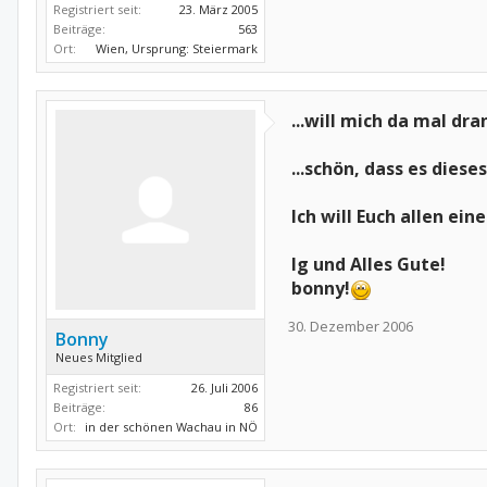
Registriert seit:
23. März 2005
Beiträge:
563
Ort:
Wien, Ursprung: Steiermark
...will mich da mal dra
...schön, dass es diese
Ich will Euch allen ei
lg und Alles Gute!
bonny!
30. Dezember 2006
Bonny
Neues Mitglied
Registriert seit:
26. Juli 2006
Beiträge:
86
Ort:
in der schönen Wachau in NÖ