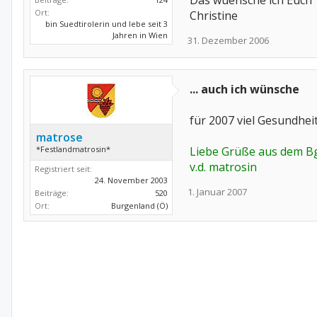
Das wuensche ich Euch
Ort:
Christine
bin Suedtirolerin und lebe seit 3
Jahren in Wien
31. Dezember 2006
... auch ich wünsche
für 2007 viel Gesundhei
matrose
*Festlandmatrosin*
Liebe Grüße aus dem Bg
v.d. matrosin
Registriert seit:
24. November 2003
1. Januar 2007
Beiträge:
520
Ort:
Burgenland (Ö)