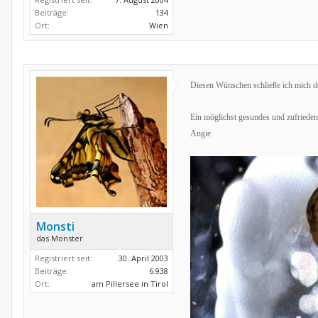
Beiträge:
134
Ort:
Wien
Diesen Wünschen schließe ich mich do
Ein möglichst gesundes und zufriede
Angie
Monsti
das Monster
Registriert seit:
30. April 2003
Beiträge:
6.938
Ort:
am Pillersee in Tirol