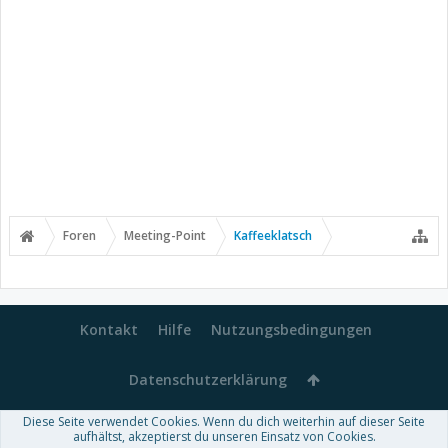
Foren
Meeting-Point
Kaffeeklatsch
Kontakt
Hilfe
Nutzungsbedingungen
Datenschutzerklärung
Diese Seite verwendet Cookies. Wenn du dich weiterhin auf dieser Seite
Forum software by XenForo™
aufhältst, akzeptierst du unseren Einsatz von Cookies.
-
Deutsch von xenDach