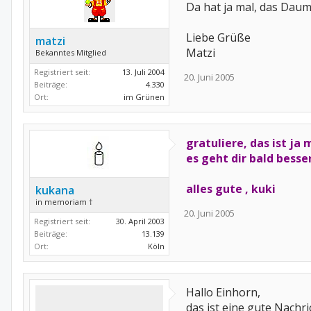
Da hat ja mal, das Daum
Liebe Grüße
matzi
Matzi
Bekanntes Mitglied
Registriert seit:
13. Juli 2004
20. Juni 2005
Beiträge:
4.330
Ort:
im Grünen
gratuliere, das ist j
es geht dir bald besser
alles gute , kuki
kukana
in memoriam †
20. Juni 2005
Registriert seit:
30. April 2003
Beiträge:
13.139
Ort:
Köln
Hallo Einhorn,
das ist eine gute Nachri