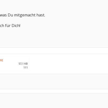
, was Du mitgemacht hast.
h für Dich!
jpg
57,1 KB
111