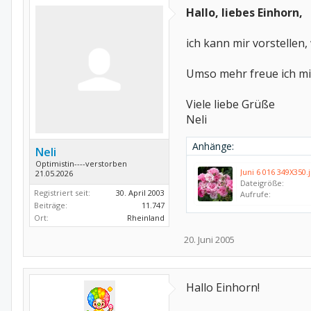
Hallo, liebes Einhorn,
ich kann mir vorstellen
Umso mehr freue ich mic
Viele liebe Grüße
Neli
Anhänge:
Neli
Optimistin----verstorben
Juni 6 016 349X350.
21.05.2026
Dateigröße:
Registriert seit:
30. April 2003
Aufrufe:
Beiträge:
11.747
Ort:
Rheinland
20. Juni 2005
Hallo Einhorn!