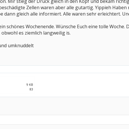
on. Mir stieg der Druck gleich in den Kopf und bekam richti
beschädigte Zellen waren aber alle gutartig. Yippieh Haben
dann gleich alle informiert. Alle waren sehr erleichtert. Un
le ein schönes Wochenende. Wünsche Euch eine tolle Woche.
 obwohl es ziemlich langweilig is.
 und umknuddelt
9 KB
83