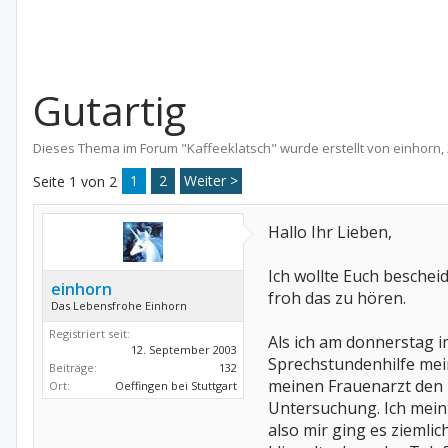
Gutartig
Dieses Thema im Forum "
Kaffeeklatsch
" wurde erstellt von
einhorn
,
1
2
Weiter >
Seite 1 von 2
Hallo Ihr Lieben,
Ich wollte Euch beschei
einhorn
froh das zu hören.
Das Lebensfrohe Einhorn
Registriert seit:
Als ich am donnerstag 
12. September 2003
Sprechstundenhilfe mein
Beiträge:
132
meinen Frauenarzt den 
Ort:
Oeffingen bei Stuttgart
Untersuchung. Ich meint
also mir ging es ziemli