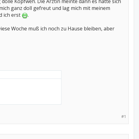
g dolle Kopfweh. Die Ärztin meinte dann es hätte sich
 mich ganz doll gefreut und lag mich mit meinem
d ich erst
.
 Diese Woche muß ich noch zu Hause bleiben, aber
#1