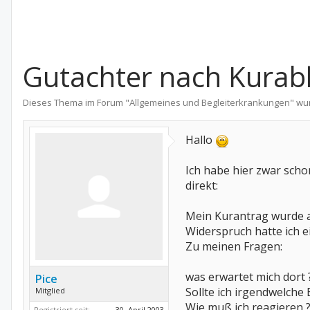
Gutachter nach Kurab
Dieses Thema im Forum "
Allgemeines und Begleiterkrankungen
" wu
Hallo
Ich habe hier zwar scho
direkt:
Mein Kurantrag wurde abg
Widerspruch hatte ich ei
Zu meinen Fragen:
was erwartet mich dort
Pice
Sollte ich irgendwelche
Mitglied
Wie muß ich reagieren ? 
Registriert seit:
30. April 2003