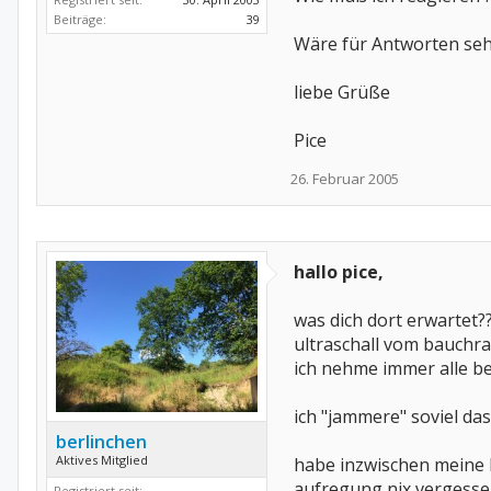
Beiträge:
39
Wäre für Antworten se
liebe Grüße
Pice
26. Februar 2005
hallo pice,
was dich dort erwartet?
ultraschall vom bauchr
ich nehme immer alle be
ich "jammere" soviel das
berlinchen
Aktives Mitglied
habe inzwischen meine k
aufregung nix vergesse
Registriert seit: