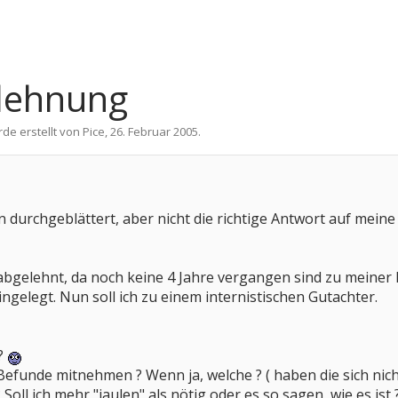
lehnung
rde erstellt von
Pice
,
26. Februar 2005
.
n durchgeblättert, aber nicht die richtige Antwort auf mein
elehnt, da noch keine 4 Jahre vergangen sind zu meiner letzt
ngelegt. Nun soll ich zu einem internistischen Gutachter.
 ?
 Befunde mitnehmen ? Wenn ja, welche ? ( haben die sich nich
Soll ich mehr "jaulen" als nötig oder es so sagen, wie es ist 