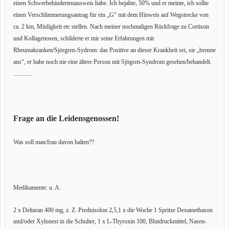
einen Schwerbehindertenausweis habe. Ich bejahte, 50% und er meinte, ich sollte
einen Verschlimmerungsantrag für ein „G“ mit dem Hinweis auf Wegstrecke von
ca. 2 km, Müdigkeit etc stellen. Nach meiner nochmaligen Rückfrage zu Cortison
und Kollagenosen, schilderte er mir seine Erfahrungen mit
Rheumakranken/Sjörgren-Sydrom: das Positive an dieser Krankheit sei, sie „brenne
aus“, er habe noch nie eine ältere Person mit Sjögren-Syndrom gesehen/behandelt.
............
Frage an die Leidensgenossen!
Was soll man/frau davon halten??
Medikamente: u. A.
2 x Deltaran 400 mg, z. Z. Prednisolon 2,5,1 x die Woche 1 Spritze Dexamethason
und/oder Xylonest in die Schulter, 1 x L-Thyroxin 100, Blutdruckmittel, Nasen-