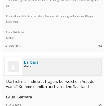
Warte das Ergebnis ab, und wenn es Dir unangebracht erscheint, lege Widerspruch
ein.
Euch beiden viel Glück und allerspätestens beim Zweitgutachten einen fähigen
Menschen!
Liebe Grüße von
Monsti
4. Mai 2005
#4
Barbara
Guest
Darf ich mal indiskret fragen, bei welchem Arzt du
warst? Komme nämlich auch aus dem Saarland.
Gruß, Barbara
5. Mai 2005
#5