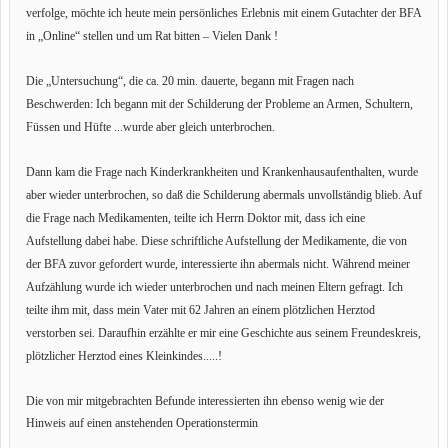
verfolge, möchte ich heute mein persönliches Erlebnis mit einem Gutachter der BFA
in „Online“ stellen und um Rat bitten – Vielen Dank !
Die „Untersuchung“, die ca. 20 min. dauerte, begann mit Fragen nach
Beschwerden: Ich begann mit der Schilderung der Probleme an Armen, Schultern,
Füssen und Hüfte ...wurde aber gleich unterbrochen.
Dann kam die Frage nach Kinderkrankheiten und Krankenhausaufenthalten, wurde
aber wieder unterbrochen, so daß die Schilderung abermals unvollständig blieb. Auf
die Frage nach Medikamenten, teilte ich Herrn Doktor mit, dass ich eine
Aufstellung dabei habe. Diese schriftliche Aufstellung der Medikamente, die von
der BFA zuvor gefordert wurde, interessierte ihn abermals nicht. Während meiner
Aufzählung wurde ich wieder unterbrochen und nach meinen Eltern gefragt. Ich
teilte ihm mit, dass mein Vater mit 62 Jahren an einem plötzlichen Herztod
verstorben sei. Daraufhin erzählte er mir eine Geschichte aus seinem Freundeskreis,
plötzlicher Herztod eines Kleinkindes.....!
Die von mir mitgebrachten Befunde interessierten ihn ebenso wenig wie der
Hinweis auf einen anstehenden Operationstermin