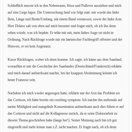
Schließlich musste ich in den Nebenraum, Hose und Pullover ausziehen und mich
auf eine Liege legen. Die Untersuchung fand wie folgt statt: mir wurde das linke
Bein, Länge und Breite/Umfang, mit einem Band vermessen, sowie der linke Arm.
Herr Doktor sah von oben auf mich herunter und fragte mich, ob ich ihn denn
sehen würde, was ich bejahte. Er teilte mir mit, mein linkes Auge sei nicht in
Ordnung, Nach Rückfrage wurde mir ein lateinischer Fachbegriff offeriert und der
Hinweis, er sei kein Augenarzt.
Kurze Rückfragen, woher ich denn komme. Ich sagte, ich käme aus dem Saarland,
woraufhin er mir die Geschichte des Saarlandes (Deutschland/Frankreich) erklärte
und mich darauf aufmerksam machte, bei der knappen Abstimmung könnte ich
heute Franzose sein.
Nachdem ich mich wieder angezogen hatte, erklärte mir der Arzt das Problem sei
das Cortison, ich hätte bereits ein crushing symptom. Ich machte ihn mehrmals auf
meine Müdigkeit und mangelnde Konzentration aufmerksam auch dies führte er auf
das Cortison und nicht auf die Kollagenose zurück, da er seine Doktorarbeit zu
diesem Thema geschrieben habe (lange her!). Seiner Meinung nach bin ich gut
eingestellt und mehr könne man z.Z. nicht machen. Er fragte nach, ob ich denn