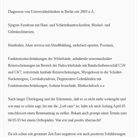
Diagnosen von Universitätskliniken in Berlin seit 2003 u.A.:
Sjögren-Syndrom mit Haut- und Schleimhauttrockenheit, Muskel- und
Gelenkschmerzen,
Hautleiden, Akne inversa mit Abzeßbildung, mehrfach operiert, Psoriasis,
Funktionseinschränkungen der Wirbelsäule, anhaltende neuromuskuläre
Reizerscheinungen im Bereich der Halswirbelsäule mit Bandscheibenvorfall C5/6
und C6/7, rezivirende lumbale Reizerscheinungen, Myogelosen in der Schulter-
Nackenregion, Cervikalsyndrom, Degenerative Gelenkleiden mit
Funktionseinschränkungen, Asthma bronchiale, Bluthochdruck u.a
Nach langer Überlegung und der Erkenntnis, daß es so nicht mehr weitergeht und
wie man so schön sagt, bei mir die „Luft raus“ ist, habe ich mich Anfang April 05
entschlossen einen Rentenantrag zu stellen. Bekam auch prompt einen Termin zum
04.05.05 bei einem Orthopäden. War erst mal positiv überrascht!
Da ich schon seit geraumer Zeit Eure negativen wie auch positiven Schilderungen