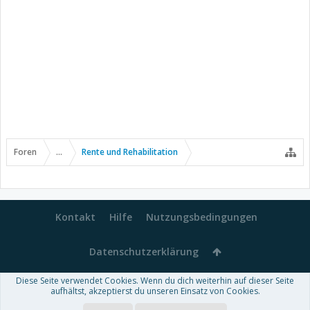
Foren
...
Rente und Rehabilitation
Kontakt
Hilfe
Nutzungsbedingungen
Datenschutzerklärung
Diese Seite verwendet Cookies. Wenn du dich weiterhin auf dieser Seite
Forum software by XenForo™
aufhältst, akzeptierst du unseren Einsatz von Cookies.
-
Deutsch von xenDach
Some XenForo functionality crafted by
Audentio Design
.