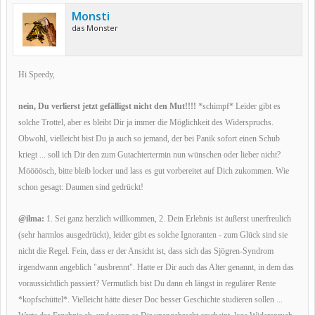
Monsti
das Monster
Hi Speedy,
nein, Du verlierst jetzt gefälligst nicht den Mut!!!!
*schimpf* Leider gibt es
solche Trottel, aber es bleibt Dir ja immer die Möglichkeit des Widerspruchs.
Obwohl, vielleicht bist Du ja auch so jemand, der bei Panik sofort einen Schub
kriegt ... soll ich Dir den zum Gutachtertermin nun wünschen oder lieber nicht?
Möööösch, bitte bleib locker und lass es gut vorbereitet auf Dich zukommen. Wie
schon gesagt: Daumen sind gedrückt!
@ilma:
1. Sei ganz herzlich willkommen, 2. Dein Erlebnis ist äußerst unerfreulich
(sehr harmlos ausgedrückt), leider gibt es solche Ignoranten - zum Glück sind sie
nicht die Regel. Fein, dass er der Ansicht ist, dass sich das Sjögren-Syndrom
irgendwann angeblich "ausbrennt". Hatte er Dir auch das Alter genannt, in dem das
voraussichtlich passiert? Vermutlich bist Du dann eh längst in regulärer Rente
*kopfschüttel*. Vielleicht hätte dieser Doc besser Geschichte studieren sollen ...