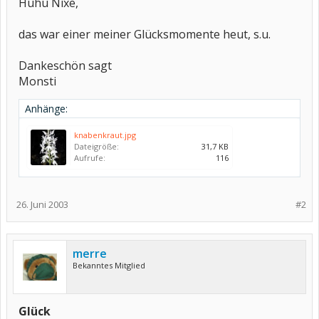
Huhu Nixe,
das war einer meiner Glücksmomente heut, s.u.
Dankeschön sagt
Monsti
Anhänge:
knabenkraut.jpg
Dateigröße:
31,7 KB
Aufrufe:
116
26. Juni 2003
#2
merre
Bekanntes Mitglied
Glück