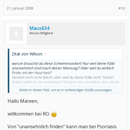
21. Januar 2008
#10
Maus634
Neues Mitglied
Zitat von Wilson:
↑
warum brauchst du diese Schwimmsocken? Nur weil deine Füße
unansehnlich sind (nach deiner Meinung)? Oder weil du wirklich
Probs mit der Haut hast?
Versteh mich nicht falsch, aber weil du deine Füße nicht "schön"
findest willst du sie verstecken? Ich kann mir vorstellen, dass deine
Haut sich nicht darüber freuen wird. Wer kuckt sich zudem deine
Klicke in dieses Feld, um es in vollständiger Größe anzuzeigen.
Füße an? Meine Vorfüße sind arg gebeutelt. Verbogene Zehen und
2 Hallux valgus...
Hallo Mareen,
Ich gehe 3 - 4 Mal in der Woche schwimmen. Bisher sind meine
Füße niemandem unangenehm aufgefallen.
Nichts für ungut,
willkommen bei RO.
Mareen
Von "unansehnlich finden" kann man bei Psoriasis