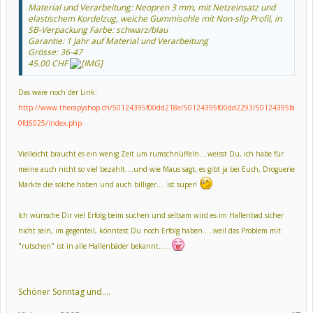
Material und Verarbeitung: Neopren 3 mm, mit Netzeinsatz und
elastischem Kordelzug, weiche Gummisohle mit Non-slip Profil, in
SB-Verpackung Farbe: schwarz/blau
Garantie: 1 Jahr auf Material und Verarbeitung
Grösse: 36-47
45.00 CHF
Das wäre noch der Link:
http://www.therapyshop.ch/50124395f00dd218e/50124395f00dd2293/50124395fa
0fd6025/index.php
Vielleicht braucht es ein wenig Zeit um rumschnüffeln....weisst Du, ich habe für
meine auch nicht so viel bezahlt....und wie Maus sagt, es gibt ja bei Euch, Droguerie
Märkte die solche haben und auch billiger.... ist super!
Ich wünsche Dir viel Erfolg beim suchen und seltsam wird es im Hallenbad sicher
nicht sein, im gegenteil, könntest Du noch Erfolg haben.....weil das Problem mit
"rutschen" ist in alle Hallenbäder bekannt......
Schöner Sonntag und....