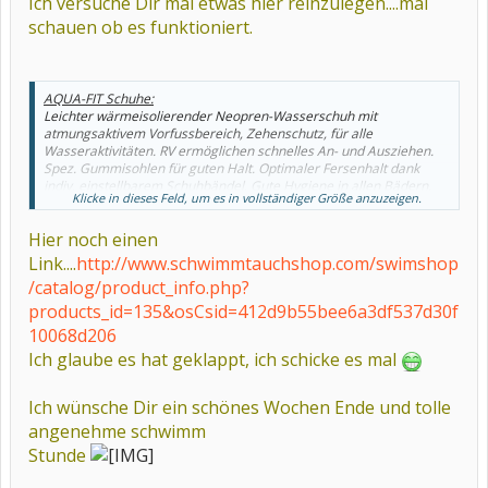
Ich versuche Dir mal etwas hier reinzulegen....mal
schauen ob es funktioniert.
AQUA-FIT Schuhe:
Leichter wärmeisolierender Neopren-Wasserschuh mit
atmungsaktivem Vorfussbereich, Zehenschutz, für alle
Wasseraktivitäten. RV ermöglichen schnelles An- und Ausziehen.
Spez. Gummisohlen für guten Halt. Optimaler Fersenhalt dank
indiv. einstellbarem Schuhbändel. Gute Hygiene in allen Bädern.
Klicke in dieses Feld, um es in vollständiger Größe anzuzeigen.
Hier noch einen
Link....
http://www.schwimmtauchshop.com/swimshop
/catalog/product_info.php?
products_id=135&osCsid=412d9b55bee6a3df537d30f
10068d206
Ich glaube es hat geklappt, ich schicke es mal
Ich wünsche Dir ein schönes Wochen Ende und tolle
angenehme schwimm
Stunde