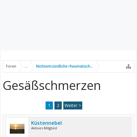
Foren
...
Nichtentzündliche rheumatische Erkrankungen
Gesäßschmerzen
1
2
Weiter >
Küstennebel
Aktives Mitglied