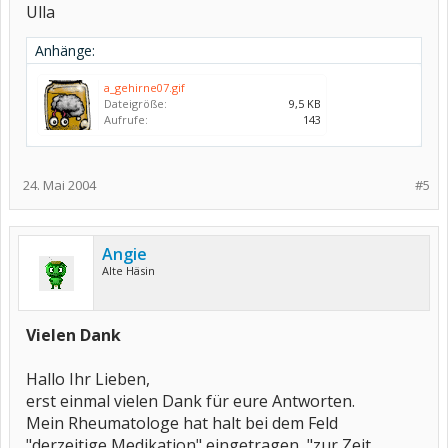
Ulla
Anhänge:
a_gehirne07.gif
Dateigröße:
9,5 KB
Aufrufe:
143
24. Mai 2004
#5
Angie
Alte Häsin
Vielen Dank
Hallo Ihr Lieben,
erst einmal vielen Dank für eure Antworten.
Mein Rheumatologe hat halt bei dem Feld
"derzeitige Medikation" eingetragen, "zur Zeit