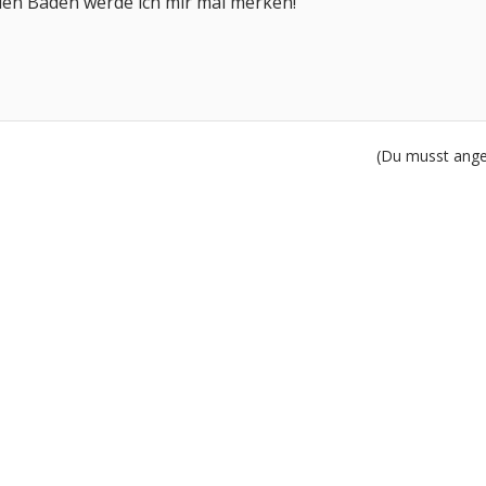
den Baden werde ich mir mal merken!
(Du musst angem