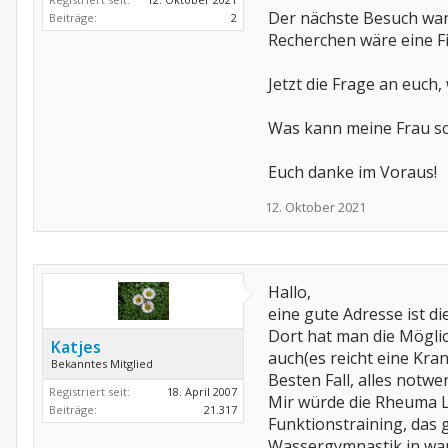
Der nächste Besuch war
Beiträge:
2
Recherchen wäre eine F
Jetzt die Frage an euch
Was kann meine Frau s
Euch danke im Voraus!
12. Oktober 2021
Hallo,
eine gute Adresse ist d
Dort hat man die Möglic
Katjes
auch(es reicht eine Kr
Bekanntes Mitglied
Besten Fall, alles notwe
Registriert seit:
18. April 2007
Mir würde die Rheuma Li
Beiträge:
21.317
Funktionstraining, das 
Wassergymnastik in wa