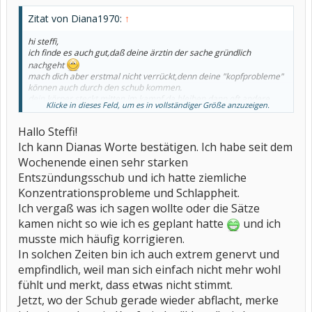
Zitat von Diana1970:
↑
hi steffi,
ich finde es auch gut,daß deine ärztin der sache gründlich
nachgeht
mach dich aber erstmal nicht verrückt,denn deine "kopfprobleme"
können auch durch den schub kommen.
dein körper steckt mitten im kampf,da bleiben dann oft andere
Klicke in dieses Feld, um es in vollständiger Größe anzuzeigen.
dinge auf der strecke,weil ihm die nötige energie dafür fehlt.
und ich drücke dir die daumen,daß es sich als das herausstellen
Hallo Steffi!
wird! *daumendrück*
Ich kann Dianas Worte bestätigen. Ich habe seit dem
Wochenende einen sehr starken
Entszündungsschub und ich hatte ziemliche
Konzentrationsprobleme und Schlappheit.
Ich vergaß was ich sagen wollte oder die Sätze
kamen nicht so wie ich es geplant hatte
und ich
musste mich häufig korrigieren.
In solchen Zeiten bin ich auch extrem genervt und
empfindlich, weil man sich einfach nicht mehr wohl
fühlt und merkt, dass etwas nicht stimmt.
Jetzt, wo der Schub gerade wieder abflacht, merke