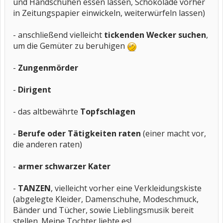
und Handschuhen essen lassen, Schokolade vorher
in Zeitungspapier einwickeln, weiterwürfeln lassen)
- anschließend vielleicht
tickenden Wecker suchen
,
um die Gemüter zu beruhigen
-
Zungenmörder
-
Dirigent
- das altbewährte
Topfschlagen
-
Berufe oder Tätigkeiten raten
(einer macht vor,
die anderen raten)
-
armer schwarzer Kater
-
TANZEN
, vielleicht vorher eine Verkleidungskiste
(abgelegte Kleider, Damenschuhe, Modeschmuck,
Bänder und Tücher, sowie Lieblingsmusik bereit
stellen. Meine Tochter liebte es!