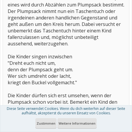
eines wird durch Abzählen zum Plumpsack bestimmt.
Der Plumpsack nimmt nun ein Taschentuch oder
irgendeinen anderen handlichen Gegenstand und
geht außen um den Kreis herum. Dabei versucht er
unbemerkt das Taschentuch hinter einem Kind
fallenzulassen und, möglichst unbeteiligt
aussehend, weiterzugehen.
Die Kinder singen inzwischen
"Dreht euch nicht um,
denn der Plumpsack geht um.
Wer sich umdreht oder lacht,
kriegt den Buckel vollgemacht."
Die Kinder dürfen sich erst umsehen, wenn der
Plumpsack schon vorbei ist. Bemerkt ein Kind den
Gegenstand, springt es auf und versucht, den
Diese Seite verwendet Cookies. Wenn du dich weiterhin auf dieser Seite
aufhältst, akzeptierst du unseren Einsatz von Cookies.
Plumpsack zu fangen. Der wiederum rennt so
schnell wie möglich zum freien Platz und setzt sich.
Zustimmen
Weitere Informationen
Nun ist das andere Kind der Plumpsack.