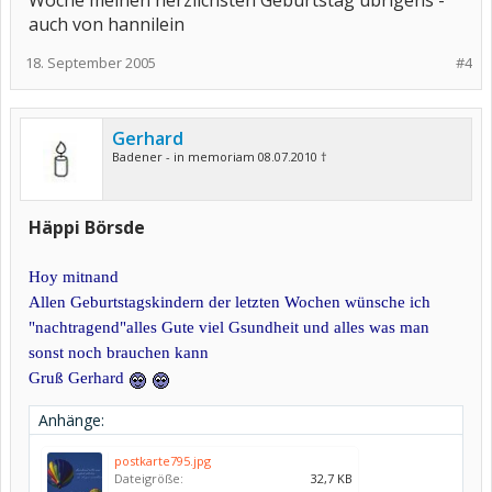
Woche meinen herzlichsten Geburtstag übrigens -
auch von hannilein
18. September 2005
#4
Gerhard
Badener - in memoriam 08.07.2010 †
Häppi Börsde
Hoy mitnand
Allen Geburtstagskindern der letzten Wochen wünsche ich
"nachtragend"alles Gute viel Gsundheit und alles was man
sonst noch brauchen kann
Gruß Gerhard
Anhänge:
postkarte795.jpg
Dateigröße:
32,7 KB