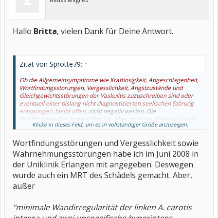
Hallo
Britta
, vielen Dank für Deine Antwort.
Zitat von Sprotte79:
↑
Ob die Allgemeinsymphtome wie Kraftlosigkeit, Abgeschlagenheit,
Wortfindungsstörungen, Vergesslichkeit, Angstzustände und
Gleichgewichtsstörungen der Vaskulitis zuzuschreiben sind oder
eventuell einer bislang nicht diagnostizierten seelischen Störung
entspringen, bleibt offen.
nicht negativ werten. Die
Wortfindungsstörungen solltest du aber nochmal abklären lassen.
Klicke in dieses Feld, um es in vollständiger Größe anzuzeigen.
Ebenso die Vergesslichkeit. Hattest du denn mal einen Schlaganfall
oder ähnliches? Wenn du eine diagnostizierte seelische Störung
Wortfindungsstörungen und Vergesslichkeit sowie
hast, könnte sich das "positiv" auf den GdB auswirken.
Wahrnehmungsstörungen habe ich im Juni 2008 in
der Uniklinik Erlangen mit angegeben. Deswegen
wurde auch ein MRT des Schädels gemacht. Aber,
außer
"minimale Wandirregularität der linken A. carotis