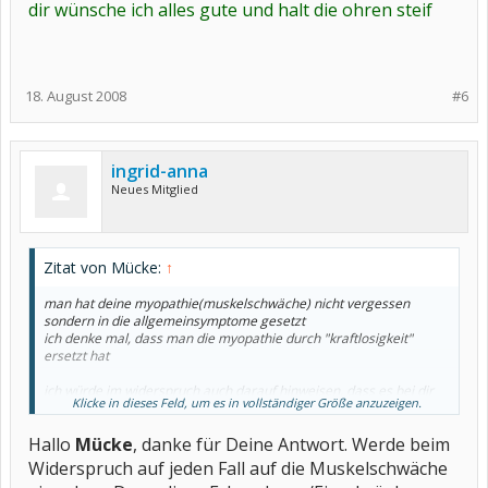
dir wünsche ich alles gute und halt die ohren steif
18. August 2008
#6
ingrid-anna
Neues Mitglied
Zitat von Mücke:
↑
man hat deine myopathie(muskelschwäche) nicht vergessen
sondern in die allgemeinsymptome gesetzt
ich denke mal, dass man die myopathie durch "kraftlosigkeit"
ersetzt hat
ich würde im widerspruch auch darauf hinweisen, dass es bei dir
Klicke in dieses Feld, um es in vollständiger Größe anzuzeigen.
kein allgemeinsymptom ist-wenn ich es richtig verstanden habe^^
Hallo
Mücke
, danke für Deine Antwort. Werde beim
Widerspruch auf jeden Fall auf die Muskelschwäche