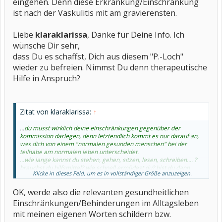
eingehen. Denn diese Erkrankung/Einschränkung
ist nach der Vaskulitis mit am gravierensten.
Liebe
klaraklarissa
, Danke für Deine Info. Ich
wünsche Dir sehr,
dass Du es schaffst, Dich aus diesem "P.-Loch"
wieder zu befreien. Nimmst Du denn therapeutische
Hilfe in Anspruch?
Zitat von klaraklarissa:
↑
...
du musst wirklich deine einschränkungen gegenüber der
kommission darlegen, denn letztendlich kommt es nur darauf an,
was dich von einem "normalen gesunden menschen" bei der
teilhabe am normalen leben unterscheidet.
...wie lange kannst du stehen, gehen, sitzen, lesen, schreiben.... ?
brauchst du hilfsmittel? wie schnell ermüdest du? bist du dann
Klicke in dieses Feld, um es in vollständiger Größe anzuzeigen.
"unbrauchbar".... so das du dich unbedingt hinlegen musst, oder
"nur" reduziert?
OK, werde also die relevanten gesundheitlichen
...du musst deinen zustand umschreiben .... plausiebel machen, wie
sich dein leben negativ verändert hat.... !
Einschränkungen/Behinderungen im Alltagsleben
...schreibe alles auf, was dir einfällt an einschränkungen und
mit meinen eigenen Worten schildern bzw.
beschwerden.