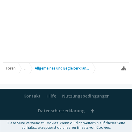
Foren
...
Allgemeines und Begleiterkrankungen
Kontakt
Hilfe
Nutzungsbedingungen
Datenschutzerklärung
Diese Seite verwendet Cookies. Wenn du dich weiterhin auf dieser Seite
Forum software by XenForo™
aufhältst, akzeptierst du unseren Einsatz von Cookies.
-
Deutsch von xenDach