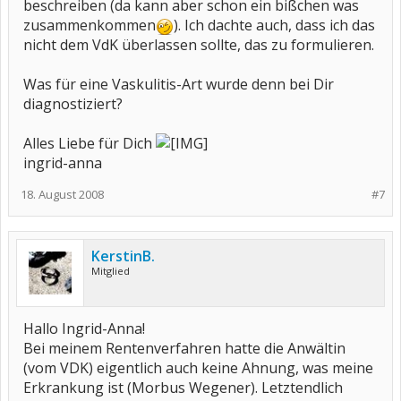
diagnosen, laborbefunde u.ä. spielen eher eine untergeordnete
beschreiben (da kann aber schon ein bißchen was
rolle.
zusammenkommen
). Ich dachte auch, dass ich das
nicht dem VdK überlassen sollte, das zu formulieren.
Was für eine Vaskulitis-Art wurde denn bei Dir
diagnostiziert?
Alles Liebe für Dich
ingrid-anna
18. August 2008
#7
KerstinB.
Mitglied
Hallo Ingrid-Anna!
Bei meinem Rentenverfahren hatte die Anwältin
(vom VDK) eigentlich auch keine Ahnung, was meine
Erkrankung ist (Morbus Wegener). Letztendlich