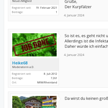
Grüße,
Neues Mitglied
Der Kurpfälzer
Registriert seit:
19. Februar 2021
Beiträge:
1
4. Januar 2024
So ist es, es geht nic
Allerdings ist die Infe
Daher würde ich einfac
4. Januar 2024
Heike68
Moderatorin a.D.
Registriert seit:
8. Juli 2012
Beiträge:
7.261
Ort:
NRW/Rheinland
Da wirst du keinen gro