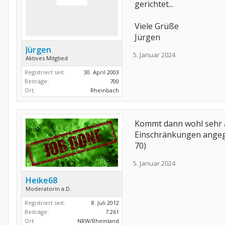
gerichtet...
Viele Grüße
Jürgen
Jürgen
5. Januar 2024
Aktives Mitglied
Registriert seit:
30. April 2003
Beiträge:
700
Ort:
Rheinbach
Kommt dann wohl sehr a
Einschränkungen angege
70)
5. Januar 2024
Heike68
Moderatorin a.D.
Registriert seit:
8. Juli 2012
Beiträge:
7.261
Ort:
NRW/Rheinland