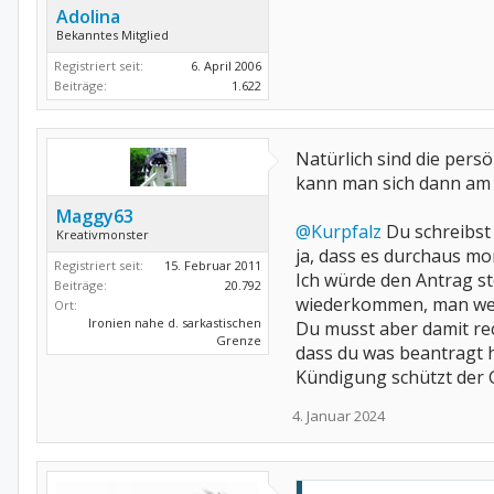
Adolina
Bekanntes Mitglied
Registriert seit:
6. April 2006
Beiträge:
1.622
Natürlich sind die persö
kann man sich dann am S
Maggy63
@Kurpfalz
Du schreibst 
Kreativmonster
ja, dass es durchaus m
Registriert seit:
15. Februar 2011
Ich würde den Antrag st
Beiträge:
20.792
wiederkommen, man wei
Ort:
Ironien nahe d. sarkastischen
Du musst aber damit rec
Grenze
dass du was beantragt h
Kündigung schützt der 
4. Januar 2024