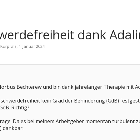
hwerdefreiheit dank Ada
n
Kurpfalz
,
4. Januar 2024
.
Morbus Bechterew und bin dank jahrelanger Therapie mit
eschwerdefreiheit kein Grad der Behinderung (GdB) festgestel
GdB. Richtig?
frage: Da es bei meinem Arbeitgeber momentan turbulent zu
) dankbar.