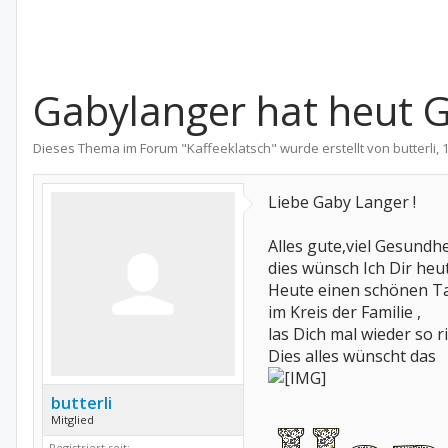
Gabylanger hat heut 
Dieses Thema im Forum "
Kaffeeklatsch
" wurde erstellt von
butterli
,
1
Liebe Gaby Langer !
Alles gute,viel Gesundh
dies wünsch Ich Dir heut
Heute einen schönen Ta
im Kreis der Familie ,
las Dich mal wieder so 
Dies alles wünscht das
butterli
Mitglied
Registriert seit: