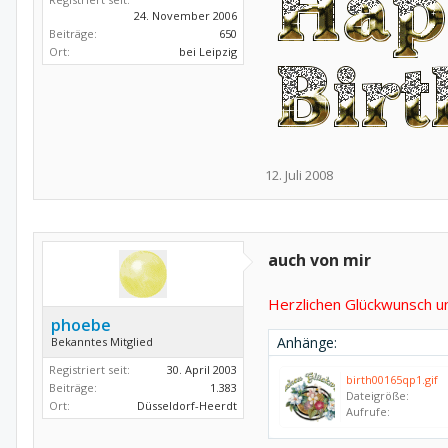
24. November 2006
Beiträge:
650
Ort:
bei Leipzig
12. Juli 2008
auch von mir
Herzlichen Glückwunsch un
phoebe
Anhänge:
Bekanntes Mitglied
Registriert seit:
30. April 2003
birth00165qp1.gif
Beiträge:
1.383
Dateigröße:
Ort:
Düsseldorf-Heerdt
Aufrufe: