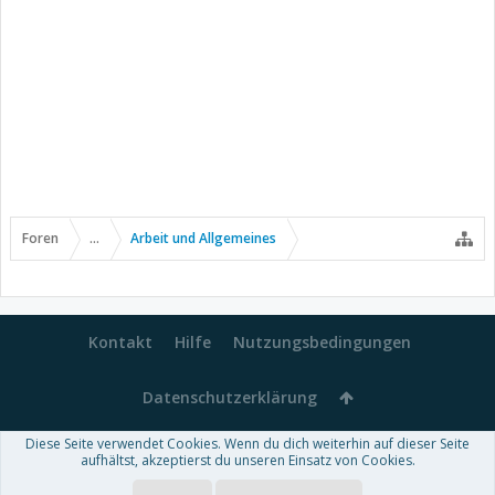
Foren
...
Arbeit und Allgemeines
Kontakt
Hilfe
Nutzungsbedingungen
Datenschutzerklärung
Diese Seite verwendet Cookies. Wenn du dich weiterhin auf dieser Seite
Forum software by XenForo™
aufhältst, akzeptierst du unseren Einsatz von Cookies.
-
Deutsch von xenDach
Some XenForo functionality crafted by
Audentio Design
.