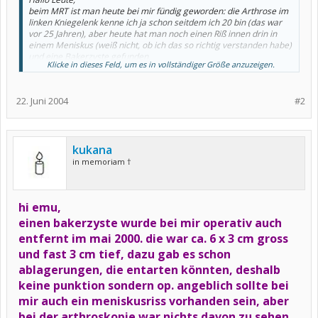
beim MRT ist man heute bei mir fündig geworden: die Arthrose im
linken Kniegelenk kenne ich ja schon seitdem ich 20 bin (das war
vor 25 Jahren), aber heute hat man noch einen Riß innen drin in
einem Meniskus (weiß nicht, ob ich das so richtig verstanden habe)
und eine Bakerzyste gefunden.
Klicke in dieses Feld, um es in vollständiger Größe anzuzeigen.
Bin vor 2 Wochen irgendwie mit dem Knie weggerutscht und habe
seitdem Schmerzen, allerdings erträglich. D.h. ich humpel noch
nicht, aber es tut weh.
22. Juni 2004
#2
Da MRT-Doc hat mir das Untersuchungsergebnis mitgeteilt, aber
weitere Angaben konnte er auch nicht machen. Ich muß erst zum
Rheumadoc (gerade in Urlaub gegangen) und der wird mich dann
wohl zum Chirurgen weiterschicken.
kukana
Habe heute im Internet gestöbert: scheinbar operiert man
in memoriam †
Menisken nicht, wenn man schon Arthrose hat. Aber dann sollen
sie scheinbar schlimmer werden. Und die Bakerzyste tut mir wohl
(noch) nicht weh - muß die trotzdem weg?
Und wie ist das eigendlich unter MTX mit Operationen? Es besteht
hi emu,
doch dann ein erhöhtes Infektionsrisiko, oder?
einen bakerzyste wurde bei mir operativ auch
entfernt im mai 2000. die war ca. 6 x 3 cm gross
Ist bei Euch schon wg. o.g. Sachen am Knie geschnippelt worden?
und fast 3 cm tief, dazu gab es schon
Vielen Dank für Eure Antworten!
ablagerungen, die entarten könnten, deshalb
Emu
keine punktion sondern op. angeblich sollte bei
mir auch ein meniskusriss vorhanden sein, aber
bei der arthroskopie war nichts davon zu sehen.