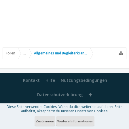
Foren
...
Allgemeines und Begleiterkrankungen
Kontakt
Hilfe
Nutzungsbedingungen
Datenschutzerklärung
Diese Seite verwendet Cookies. Wenn du dich weiterhin auf dieser Seite
Forum software by XenForo™
aufhältst, akzeptierst du unseren Einsatz von Cookies.
-
Deutsch von xenDach
Some XenForo functionality crafted by
Audentio Design
.
Theme designed by
ThemeHouse
.
Zustimmen
Weitere Informationen