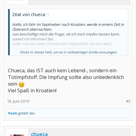
Zitat von chueca:
↑
Hallo, ich fahr im Septmeber nach Kroatien, werde in einem Zelt in
Östereich übernachten,
nun beschäftigt mich die Frage, ob ich mich impfen lassen kann,
soweit ich informiert bin,
sollte man bei einer chronischen Polyarthritis mit den Med.
Olumiant und Cortison keinen lebend Impfstoff bekommen.
Klicke in dieses Feld, um es in vollständiger Größe anzuzeigen.
Vielleicht weiß jemand mehr darüber.
Vielen Dank
Chueca
Chueca, das IST auch kein Lebend-, sondern ein
Totimpfstoff. Die Impfung sollte also unbedenklich
sein
Viel Spaß in Kroatien!
16. Juni 2019
#2
Pasti
gefällt das.
chueca