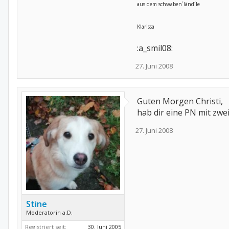
aus dem schwaben´länd´le
Klarissa
:a_smil08:
27. Juni 2008
Guten Morgen Christi,
hab dir eine PN mit zwe
27. Juni 2008
Stine
Moderatorin a.D.
Registriert seit:
30. Juni 2005