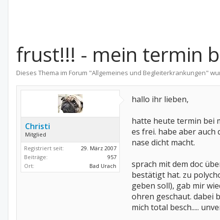
frust!!! - mein termin
Dieses Thema im Forum "
Allgemeines und Begleiterkrankungen
" wu
hallo ihr lieben,
hatte heute termin bei 
Christi
es frei. habe aber auch 
Mitglied
nase dicht macht.
Registriert seit:
29. März 2007
Beiträge:
957
sprach mit dem doc übe
Ort:
Bad Urach
bestätigt hat. zu polycho
geben soll), gab mir wi
ohren geschaut. dabei be
mich total besch..... unv