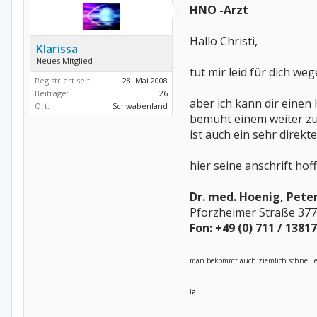
HNO -Arzt
Hallo Christi,
Klarissa
Neues Mitglied
tut mir leid für dich w
Registriert seit:
28. Mai 2008
Beiträge:
26
aber ich kann dir einen
Ort:
Schwabenland
bemüht einem weiter zuh
ist auch ein sehr direkt
hier seine anschrift hof
Dr. med. Hoenig, Pete
Pforzheimer Straße 377
Fon: +49 (0) 711 / 1381
man bekommt auch ziemlich schnell ei
lg