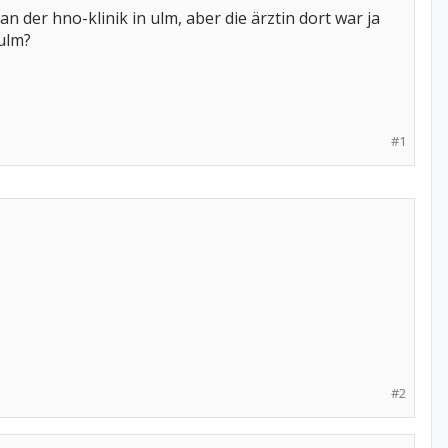
an der hno-klinik in ulm, aber die ärztin dort war ja
ulm?
#1
#2