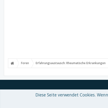
Foren
Erfahrungsaustausch: Rheumatische Erkrankungen
Diese Seite verwendet Cookies. Wenn 
Forum software by XenForo™
© 2010-2018 XenForo Ltd.
-
Deutsch von
Some XenForo functionality crafted by
Audentio Design
.
Theme designed by
ThemeHouse
.