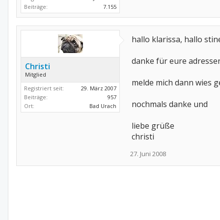
Beiträge:
7.155
hallo klarissa, hallo stin
danke für eure adressen
Christi
Mitglied
melde mich dann wies ge
Registriert seit:
29. März 2007
Beiträge:
957
nochmals danke und
Ort:
Bad Urach
liebe grüße
christi
27. Juni 2008