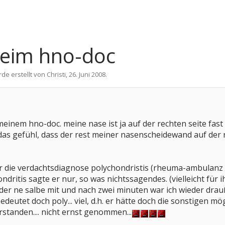
 beim hno-doc
rde erstellt von
Christi
,
26. Juni 2008
.
meinem hno-doc. meine nase ist ja auf der rechten seite fas
das gefühl, dass der rest meiner nasenscheidewand auf der re
r die verdachtsdiagnose polychondristis (rheuma-ambulanz u
ndritis sagte er nur, so was nichtssagendes. (vielleicht für ih
eder ne salbe mit und nach zwei minuten war ich wieder drau
deutet doch poly... viel, d.h. er hätte doch die sonstigen m
erstanden.... nicht ernst genommen...