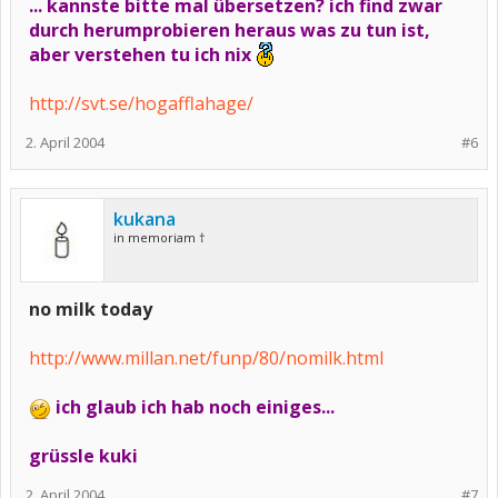
... kannste bitte mal übersetzen? ich find zwar
durch herumprobieren heraus was zu tun ist,
aber verstehen tu ich nix
http://svt.se/hogafflahage/
2. April 2004
#6
kukana
in memoriam †
no milk today
http://www.millan.net/funp/80/nomilk.html
ich glaub ich hab noch einiges...
grüssle kuki
2. April 2004
#7