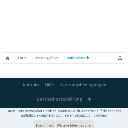
Foren
Meeting-Point
Kaffeeklatsch
Kontakt
Hilfe
Nutzungsbedingungen
Datenschutzerklärung
Diese Seite verwendet Cookies. Wenn du dich weiterhin auf dieser Seite
Forum software by XenForo™
aufhältst, akzeptierst du unseren Einsatz von Cookies.
-
Deutsch von xenDach
Some XenForo functionality crafted by
Audentio Design
.
Theme designed by
ThemeHouse
.
Zustimmen
Weitere Informationen