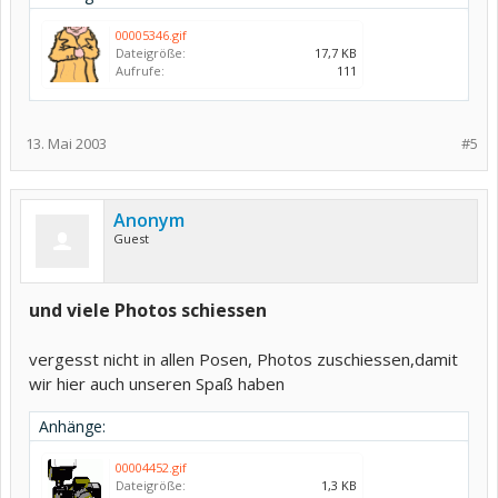
00005346.gif
Dateigröße:
17,7 KB
Aufrufe:
111
13. Mai 2003
#5
Anonym
Guest
und viele Photos schiessen
vergesst nicht in allen Posen, Photos zuschiessen,damit
wir hier auch unseren Spaß haben
Anhänge:
00004452.gif
Dateigröße:
1,3 KB