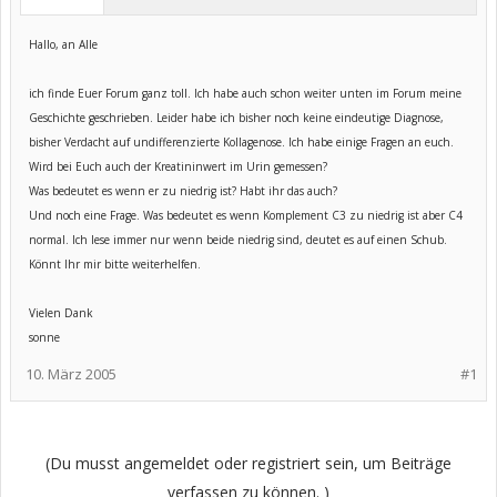
Hallo, an Alle
ich finde Euer Forum ganz toll. Ich habe auch schon weiter unten im Forum meine
Geschichte geschrieben. Leider habe ich bisher noch keine eindeutige Diagnose,
bisher Verdacht auf undifferenzierte Kollagenose. Ich habe einige Fragen an euch.
Wird bei Euch auch der Kreatininwert im Urin gemessen?
Was bedeutet es wenn er zu niedrig ist? Habt ihr das auch?
Und noch eine Frage. Was bedeutet es wenn Komplement C3 zu niedrig ist aber C4
normal. Ich lese immer nur wenn beide niedrig sind, deutet es auf einen Schub.
Könnt Ihr mir bitte weiterhelfen.
Vielen Dank
sonne
10. März 2005
#1
(Du musst angemeldet oder registriert sein, um Beiträge
verfassen zu können. )