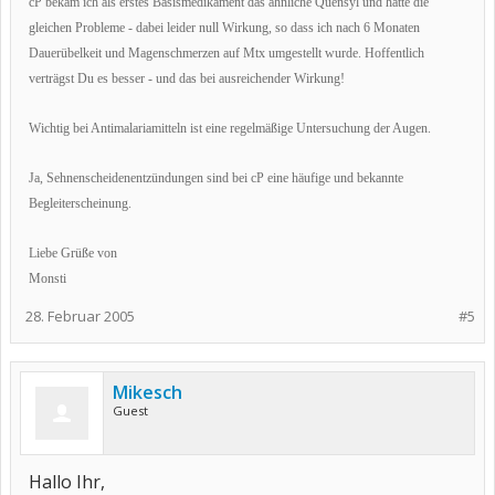
cP bekam ich als erstes Basismedikament das ähnliche Quensyl und hatte die
gleichen Probleme - dabei leider null Wirkung, so dass ich nach 6 Monaten
Dauerübelkeit und Magenschmerzen auf Mtx umgestellt wurde. Hoffentlich
verträgst Du es besser - und das bei ausreichender Wirkung!
Wichtig bei Antimalariamitteln ist eine regelmäßige Untersuchung der Augen.
Ja, Sehnenscheidenentzündungen sind bei cP eine häufige und bekannte
Begleiterscheinung.
Liebe Grüße von
Monsti
28. Februar 2005
#5
Mikesch
Guest
Hallo Ihr,